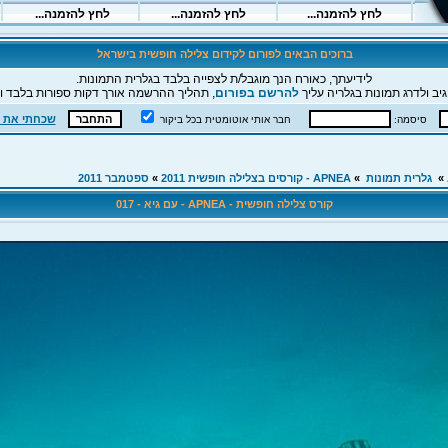
ברוכים הבאים לפורום לקידום צלילה חופשית בישראל
לידיעתך, כאורח הנך מוגבל/ת לצפייה בלבד בגלרית התמונות.
יב ולדרג תמונות בגלריה עליך
להרשם בפורום
, תהליך ההרשמה אורך דקות ספורות בלבד וה
שכחתי את 
סיסמה:
חבר אותי אוטומטית בכל ביקור
»
גלרית תמונות
»
APNEA - קורסים בצלילה חופשית 2011
»
ספטמבר 2011
קורס צלילה חופשית - APNEA - עם גיא - 017