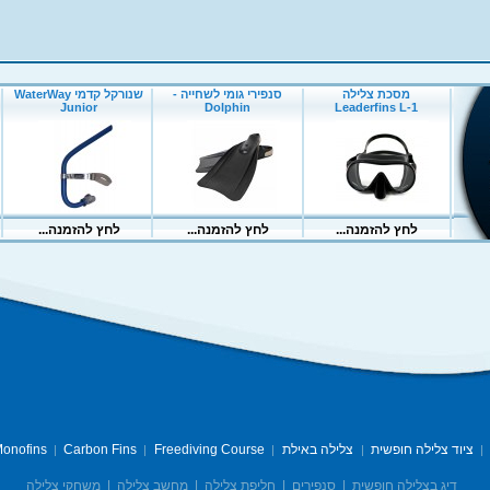
ציוד צלילה חופשית
צלילה באילת
Freediving Course
Carbon Fins
onofins
|
|
|
|
|
דיג בצלילה חופשית
|
סנפירים
|
חליפת צלילה
|
מחשב צלילה
|
משחקי צלילה