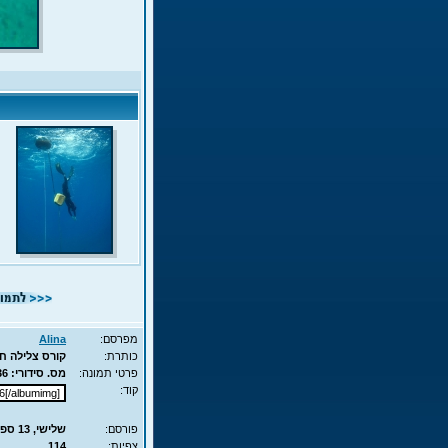
מפרסם:
Alina
כותרת:
קורס צלילה חופשית - APNEA
פרטי תמונה:
מס. סידורי: 9836 - סוג תמונה: JPG - מימדים: 42KB - 525X700
קוד:
פורסם:
שלישי, 13 ספט', 2011 13:22
צפיות:
114