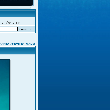
בכדי להעלות, להג
שם משתמש:
אינדקס הפורומים של APNEA