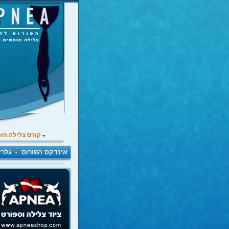
קורס צלילה חו
»
אינדקס הפורום
גלרי
•