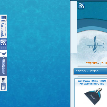
|
שית
צור קשר
»
הרשם
התחבר
•