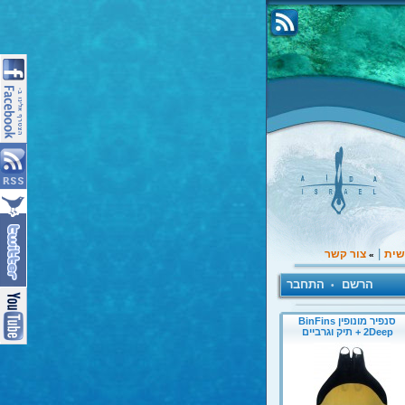
|
שית
צור קשר
»
הרשם
התחבר
•