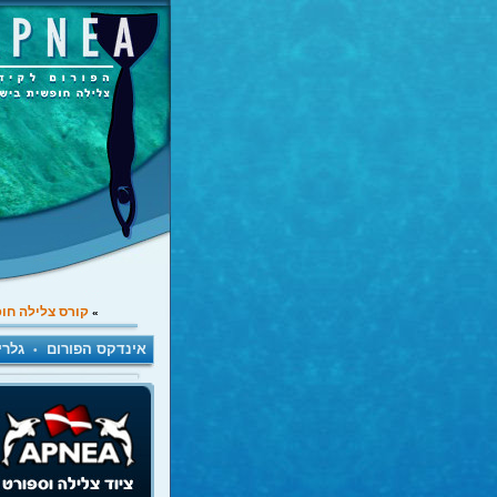
קורס צלילה חו
»
אינדקס הפורום
גלרי
•