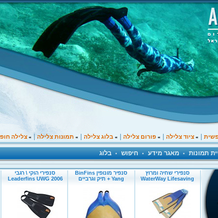
|
|
|
|
|
פשית
ציוד צלילה
פורום צלילה
בלוג צלילה
תמונות צלילה
צלילה חופ
»
»
»
»
»
ית תמונות
מאגר מידע
חיפוש
בלוג
•
•
•