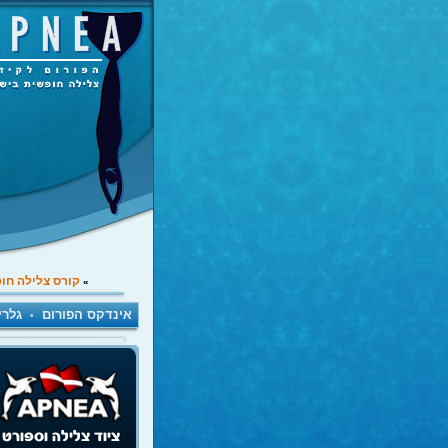
קורס צלילה חו
»
אינדקס הפורום
גלרי
•