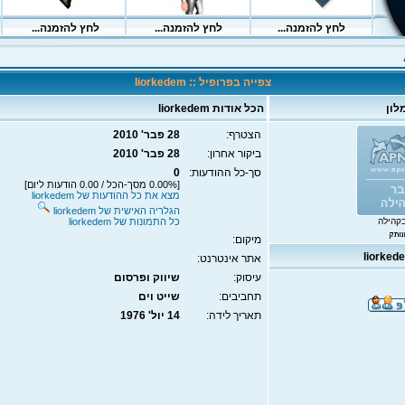
צפייה בפרופיל :: liorkedem
לון
הכל אודות liorkedem
הצטרף:
28 פבר' 2010
ביקור אחרון:
28 פבר' 2010
סך-כל ההודעות:
0
[0.00% מסך-הכל / 0.00 הודעות ליום]
מצא את כל ההודעות של liorkedem
הגלריה האישית של liorkedem
קהילה
כל התמונות של liorkedem
מיקום:
אתר אינטרנט:
עיסוק:
שיווק ופרסום
תחביבים:
שייט וים
תאריך לידה:
14 יול' 1976