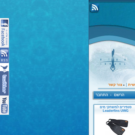
|
שית
צור קשר
»
הרשם
התחבר
•