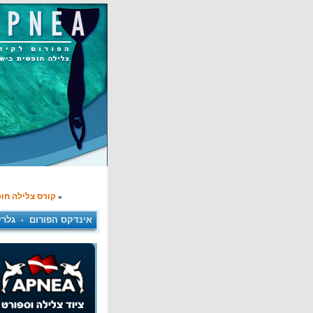
קורס צלילה חו
»
אינדקס הפורום
גלרי
•