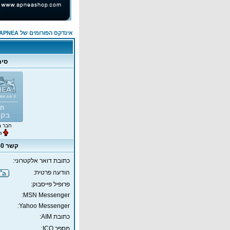
אינדקס הפורומים של APNEA
סימ
חבר ב
קשר MARC50
כתובת דואר אלקטרוני:
הודעה פרטית:
פרופיל פייסבוק:
MSN Messenger:
Yahoo Messenger:
כתובת AIM:
מספר ICQ: