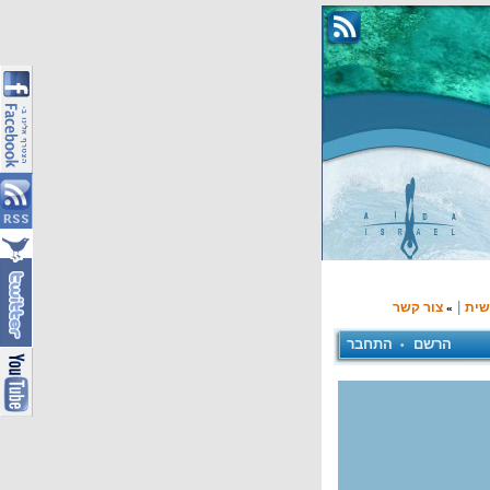
|
שית
צור קשר
»
הרשם
התחבר
•