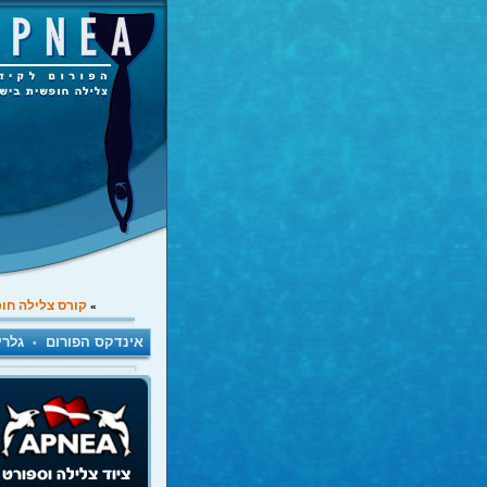
קורס צלילה חו
»
אינדקס הפורום
גלרי
•