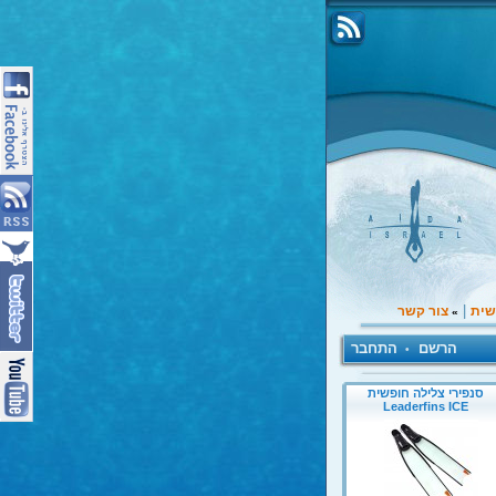
|
שית
צור קשר
»
הרשם
התחבר
•