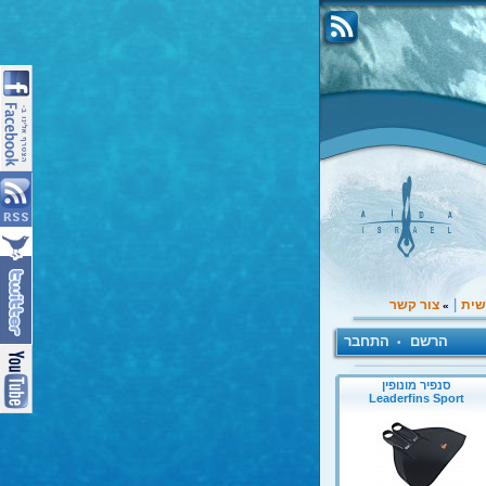
|
שית
צור קשר
»
הרשם
התחבר
•