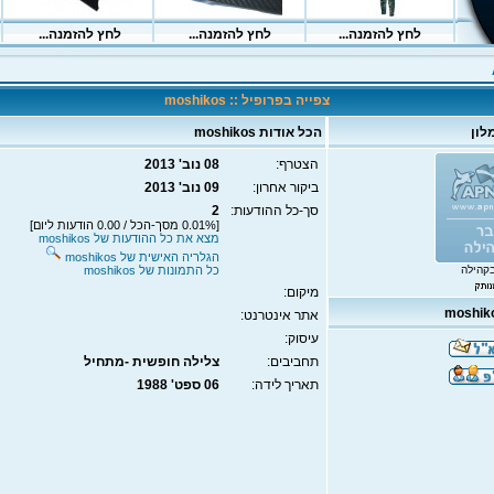
צפייה בפרופיל :: moshikos
לון
הכל אודות moshikos
הצטרף:
08 נוב' 2013
ביקור אחרון:
09 נוב' 2013
סך-כל ההודעות:
2
[0.01% מסך-הכל / 0.00 הודעות ליום]
מצא את כל ההודעות של moshikos
הגלריה האישית של moshikos
קהילה
כל התמונות של moshikos
מיקום:
אתר אינטרנט:
עיסוק:
תחביבים:
צלילה חופשית -מתחיל
תאריך לידה:
06 ספט' 1988