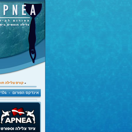
קורס צלילה חו
»
אינדקס הפורום
גלרי
•