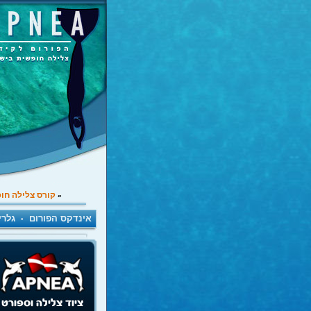
קורס צלילה חו
»
אינדקס הפורום
גלרי
•