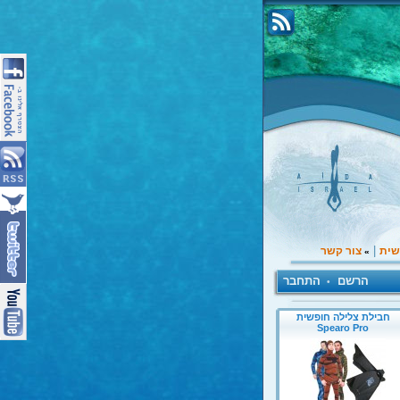
|
שית
צור קשר
»
הרשם
התחבר
•