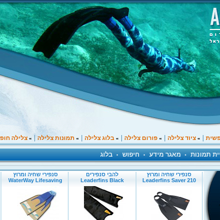
|
|
|
|
|
פשית
ציוד צלילה
פורום צלילה
בלוג צלילה
תמונות צלילה
צלילה חופ
»
»
»
»
»
ית תמונות
מאגר מידע
חיפוש
בלוג
•
•
•