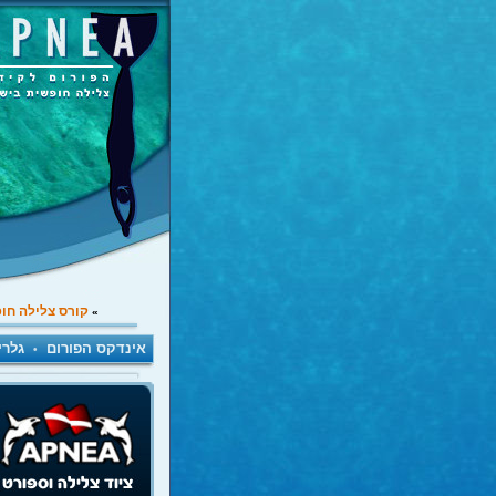
קורס צלילה חו
»
אינדקס הפורום
גלרי
•