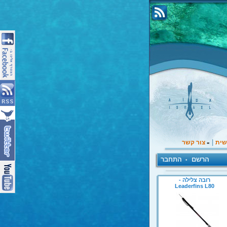
|
שית
צור קשר
»
הרשם
התחבר
•