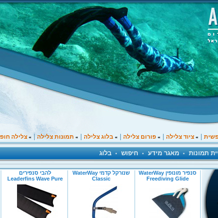
|
|
|
|
|
פשית
ציוד צלילה
פורום צלילה
בלוג צלילה
תמונות צלילה
צלילה חופ
»
»
»
»
»
ית תמונות
מאגר מידע
חיפוש
בלוג
•
•
•