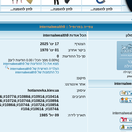
צפייה בפרופיל :: internalwealth9
לון
הכל אודות internalwealth9
הצטרף:
17 ינו' 2025
ביקור אחרון:
01 ינו' 1970
סך-כל ההודעות:
0
[0.00% מסך-הכל / 0.00 הודעות ליום]
מצא את כל ההודעות של internalwealth9
הגלריה האישית של internalwealth9
קהילה
כל התמונות של internalwealth9
מיקום:
אתר אינטרנט:
עיסוק:
hotianovka.kiev.ua
תחביבים:
&#1074; &#1061;&#10
internalwea
תאריך לידה:
09 יול' 1985