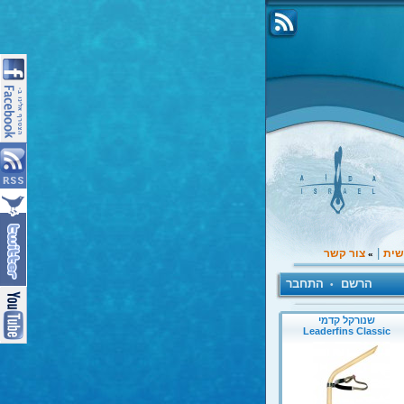
|
שית
צור קשר
»
הרשם
התחבר
•