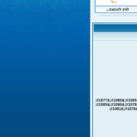
&#1041;&#1091;&#1088;&#1077;&#1085;&#1080;&#1077;
&#1089;&#1082;&#1074;&#1072;&#1078;&#1080;&#1085;
&#1085;&#1072; &#1074;&#1086;&#1076;&#1091;