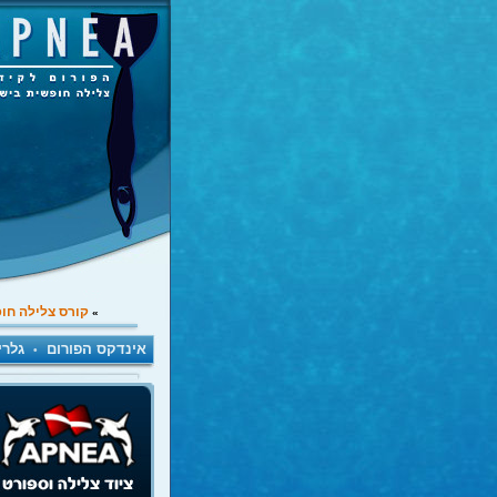
קורס צלילה חו
»
אינדקס הפורום
גלרי
•