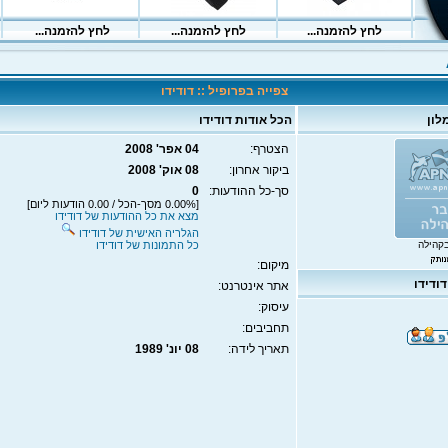
צפייה בפרופיל :: דודידו
לון
הכל אודות דודידו
הצטרף:
04 אפר' 2008
ביקור אחרון:
08 אוק' 2008
סך-כל ההודעות:
0
[0.00% מסך-הכל / 0.00 הודעות ליום]
מצא את כל ההודעות של דודידו
הגלריה האישית של דודידו
קהילה
כל התמונות של דודידו
מיקום:
ודידו
אתר אינטרנט:
עיסוק:
תחביבים:
תאריך לידה:
08 יונ' 1989