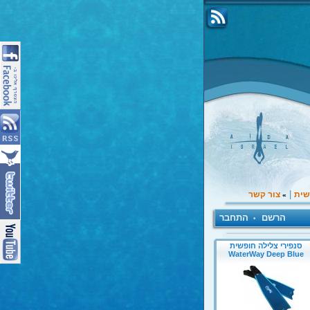
|
שית
צור קשר
»
הרשם
התחבר
•