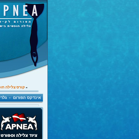
קורס צלילה חו
»
אינדקס הפורום
גלרי
•