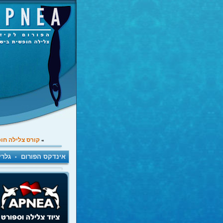
קורס צלילה חו
»
אינדקס הפורום
גלרי
•