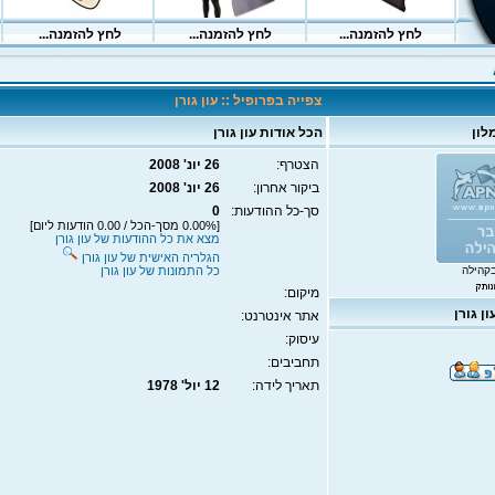
צפייה בפרופיל :: עון גורן
לון
הכל אודות עון גורן
הצטרף:
26 יונ' 2008
ביקור אחרון:
26 יונ' 2008
סך-כל ההודעות:
0
[0.00% מסך-הכל / 0.00 הודעות ליום]
מצא את כל ההודעות של עון גורן
הגלריה האישית של עון גורן
קהילה
כל התמונות של עון גורן
מיקום:
ן גורן
אתר אינטרנט:
עיסוק:
תחביבים:
תאריך לידה:
12 יול' 1978