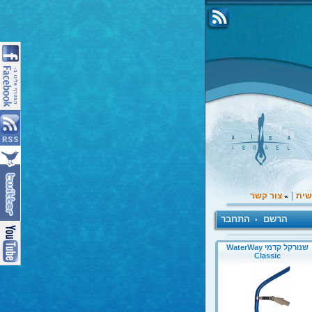
|
שית
צור קשר
»
הרשם
התחבר
•