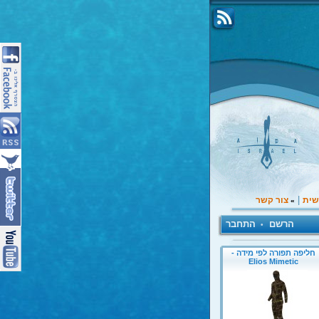
|
שית
צור קשר
»
הרשם
התחבר
•