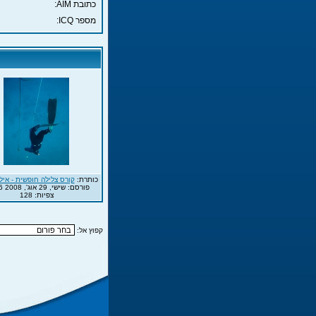
כתובת AIM:
מספר ICQ:
כותרת:
קורס צלילה חופשית - אילת -
פורסם: שישי, 29 אוג', 2008 19:26
צפיות: 128
קפוץ אל: