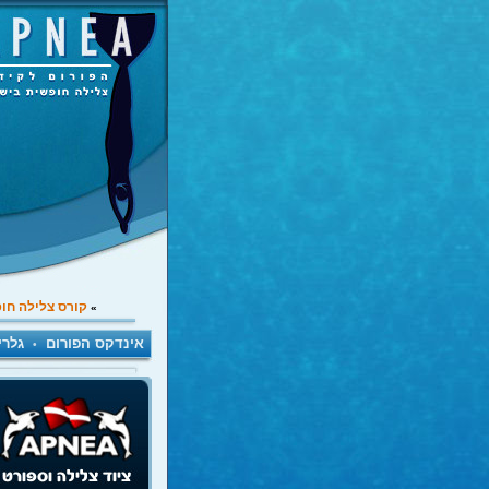
קורס צלילה חו
»
אינדקס הפורום
גלרי
•