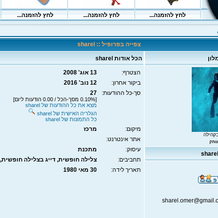
צפייה בפרופיל :: sharel
לון
הכל אודות sharel
הצטרף:
13 אוג' 2008
ביקור אחרון:
12 נוב' 2016
סך-כל ההודעות:
27
[0.10% מסך-הכל / 0.00 הודעות ליום]
מצא את כל ההודעות של sharel
הגלריה האישית של sharel
כל התמונות של sharel
מיקום:
מרכז
קהילה
אתר אינטרנט:
עיסוק:
מתכנת
תחביבים:
צלילה חופשית, דייג בצלילה חופשית, 
תאריך לידה:
30 מאי 1980
sharel.omer@gmail.