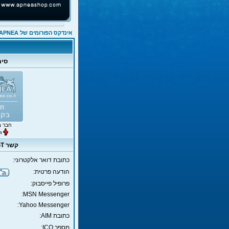
אינדקס הפורומים של APNEA
סימ
חבר ב
קשר DuDu.GT
כתובת דואר אלקטרוני:
הודעה פרטית:
פרופיל פייסבוק:
MSN Messenger:
Yahoo Messenger:
כתובת AIM:
מספר ICQ: