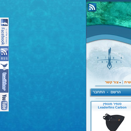
|
שית
צור קשר
»
הרשם
התחבר
•