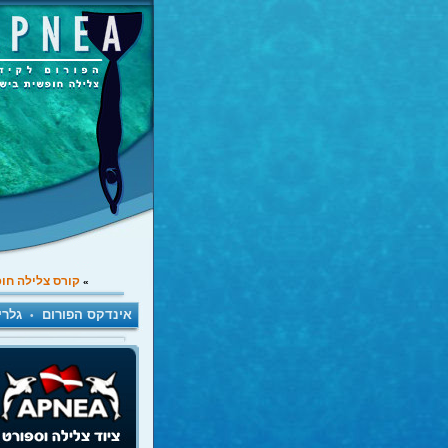
קורס צלילה חו
»
אינדקס הפורום
גלרי
•