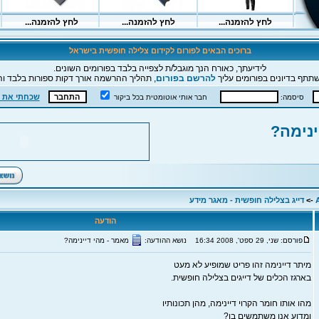
ברוכים הבאים לפורום לקידום צלילה חופשית בישראל
לידיעתך, כאורח הנך מוגבל/ת לצפייה בלבד בפורומים השונים.
תתף בדיונים בפורומים עליך
להרשם בפורום
, תהליך ההרשמה אורך דקות ספורות בלבד וה
שכחתי את 
סיסמה:
חבר אותי אוטומטית בכל ביקור
ינימה?
->
דייג בצלילה חופשית - מאגר מידע
הודעה
פורסם: שני, 29 ספט', 2008 16:34
נושא ההודעה:
מאמר - מהי דיינימה?
מיתר דיינימה זהו פריט שמופיע לא מעט
בארגז הכלים של דייגים בצלילה חופשית.
מהו אותו חומר הקרוי דיינימה, מהן תכונותיו
ומדוע אנו משתמשים בו?