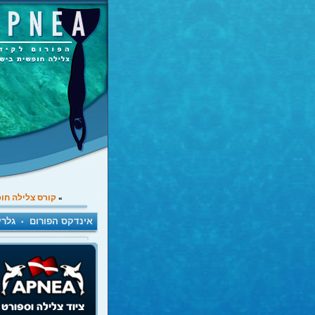
קורס צלילה חו
»
אינדקס הפורום
גלרי
•