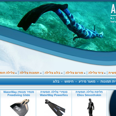
|
|
|
|
|
פשית
ציוד צלילה
פורום צלילה
בלוג צלילה
תמונות צלילה
צלילה חופ
»
»
»
»
»
ית תמונות
מאגר מידע
חיפוש
בלוג
•
•
•