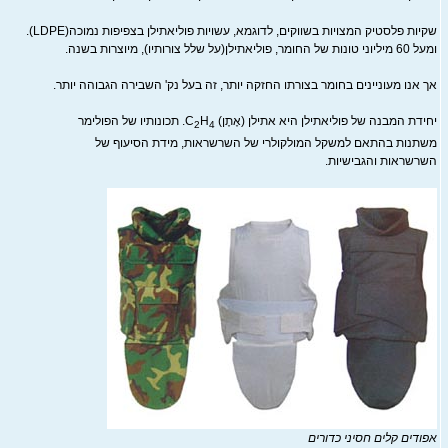
שקיות פלסטיק המצויות בשווקים, לדוגמא, עשויות פוליאתילן בצפיפות נמוכה(LDPE).
ומעל 60 מיליוני טונות של החומר, פוליאתילן(על שלל צורותיו), מיוצרות בשנה.
אך אנו מעוניינים בחומר בצורתו החזקה יותר, זה בעל נק' השבירה הגבוהה יותר.
יחידת המבנה של פוליאתילן היא אתילן (אֶ‏תֶ‏ן) C
H
. תכונותיו של הפולימר
2
4
משתנות בהתאם למשקל המולקולרי של השרשראות, מידת הסיעוף של
השרשראות והגבישיות.
אפודים קלים חסיני כדורים