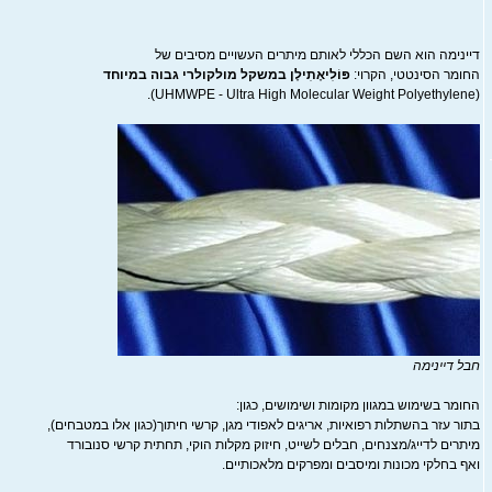
דיינימה הוא השם הכללי לאותם מיתרים העשויים מסיבים של
החומר הסינטטי, הקרוי:
פּוֹלִיאֶתִילֶן במשקל מולקולרי גבוה במיוחד
(UHMWPE - Ultra High Molecular Weight Polyethylene).
חבל דיינימה
החומר בשימוש במגוון מקומות ושימושים, כגון:
בתור עזר בהשתלות רפואיות, אריגים לאפודי מגן, קרשי חיתוך(כגון אלו במטבחים),
מיתרים לדייג/מצנחים, חבלים לשייט, חיזוק מקלות הוקי, תחתית קרשי סנובורד
ואף בחלקי מכונות ומיסבים ומפרקים מלאכותיים.