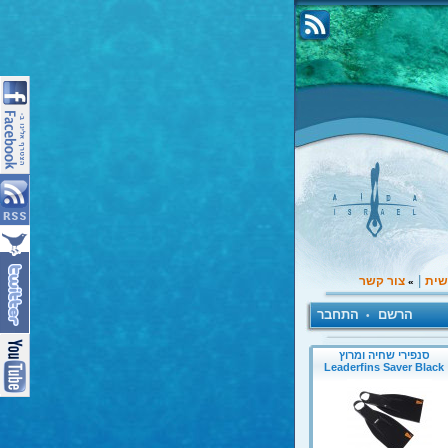
|
שית
צור קשר
»
הרשם
התחבר
•