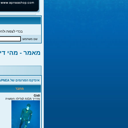
בכדי לצפות ולהש
שם משתמש:
מאמר - מהי די
אינדקס הפורומים של APNEA
מחבר
Gidi
מדריך AIDA לצלילה חופשית