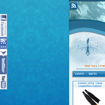
|
שית
צור קשר
»
הרשם
התחבר
•