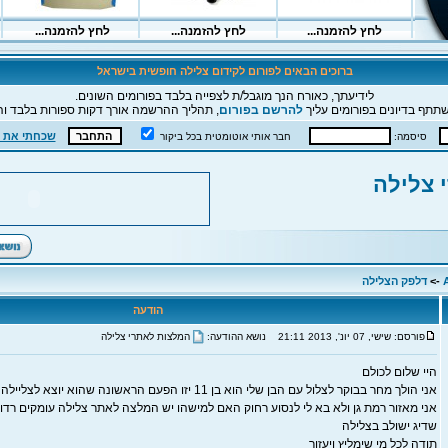
ברוכים הבאים לפורום לקידום צלילה חופשית בישראל
לידיעתך, כאורח הנך מוגבל/ת לצפייה בלבד בפורומים השונים.
תתף בדיונים בפורומים עליך
להרשם בפורום
, תהליך ההרשמה אורך דקות ספורות בלבד וה
שכחתי את 
סיסמה:
חבר אותי אוטומטית בכל ביקור
 צלילה
->
דלפק הצלילה
הודעה
פורסם: שישי, 07 יונ', 2013 21:11
נושא ההודעה:
המלצות לאתרי צלילה
היי שלום לכולם
אני הולך מחר בבוקר לצלול עם הבן שלי הוא בן 11 יזו הפעם הראשונה שהוא יוצא לצליילה
שדיג ישולב בצלילה
תודה לכל מי שימליץ ויעזור