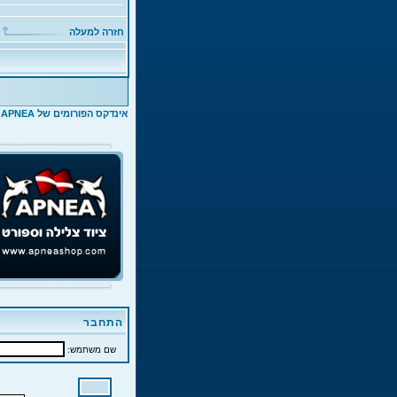
חזרה למעלה
אינדקס הפורומים של APNEA
>
התחבר
שם משתמש: