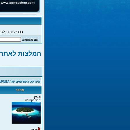
בכדי לצפות ולהש
שם משתמש:
המלצות לאתרי
אינדקס הפורומים של APNEA
מחבר
yo-c
חבר בקהילה