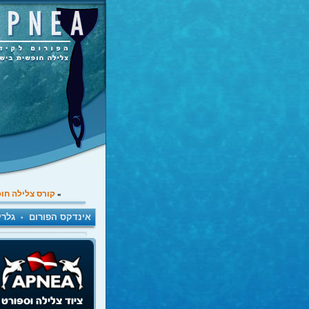
קורס צלילה חו
»
אינדקס הפורום
גלרי
•