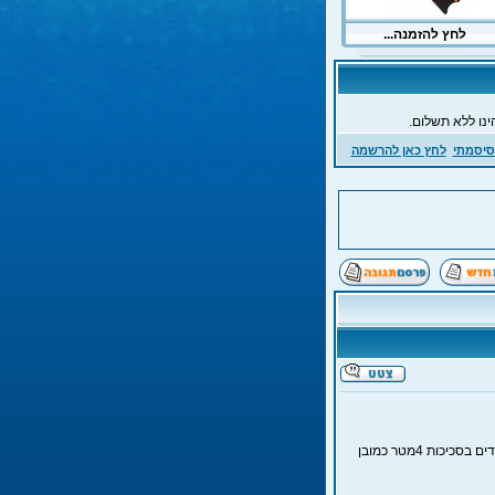
ינו ללא תשלום.
סיסמתי
לחץ כאן להרשמה
אני מאזור רמת גן ולא בא לי לנסוע רחוק האם למישהו יש המלצה לאתר צלילה עומקים רדודים בסכיכות 4מטר כמובן