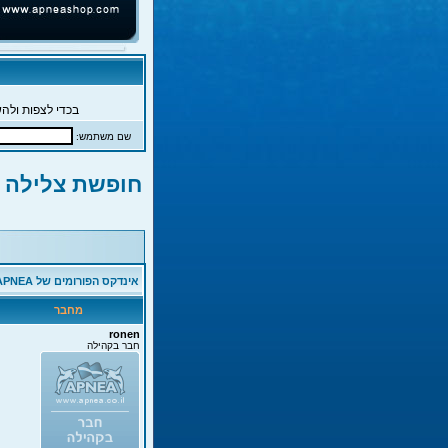
בכדי לצפות ולהש
שם משתמש:
חופשת צלילה
אינדקס הפורומים של APNEA
מחבר
ronen
חבר בקהילה