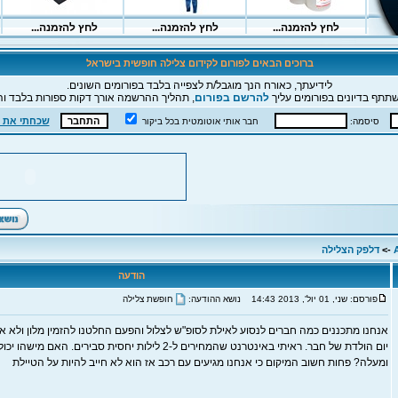
ברוכים הבאים לפורום לקידום צלילה חופשית בישראל
לידיעתך, כאורח הנך מוגבל/ת לצפייה בלבד בפורומים השונים.
תתף בדיונים בפורומים עליך
להרשם בפורום
, תהליך ההרשמה אורך דקות ספורות בלבד וה
שכחתי את 
סיסמה:
חבר אותי אוטומטית בכל ביקור
->
דלפק הצלילה
הודעה
פורסם: שני, 01 יול', 2013 14:43
נושא ההודעה:
חופשת צלילה
אנחנו מתכננים כמה חברים לנסוע לאילת לסופ"ש לצלול והפעם החלטנו להזמין מלון ולא א
יום הולדת של חבר. ראיתי באינטרנט שהמחירים ל-2 לילות יחסית סבירי
ומעלה? פחות חשוב המיקום כי אנחנו מגיעים עם רכב אז הוא לא חייב להיות על הטיילת