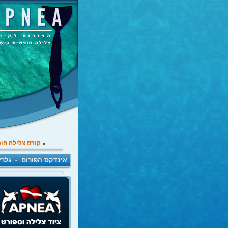
קורס צלילה חו
»
אינדקס הפורום
גלרי
•