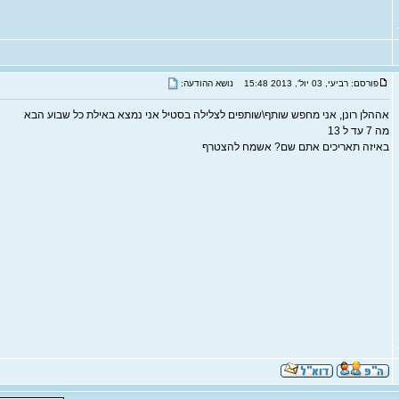
פורסם: רביעי, 03 יול', 2013 15:48
נושא ההודעה:
אההלן רונן, אני מחפש שותף\שותפים לצלילה בסטיל אני נמצא באילת כל שבוע הבא
מה 7 עד ל 13
באיזה תאריכים אתם שם? אשמח להצטרף