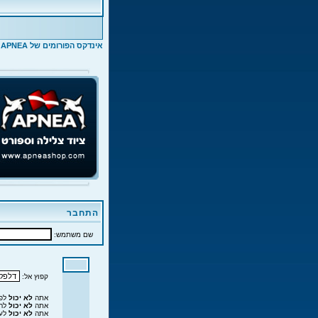
אינדקס הפורומים של APNEA
>
התחבר
שם משתמש:
קפוץ אל:
אתה
לא יכול
לפר
אתה
לא יכול
להג
אתה
לא יכול
לער