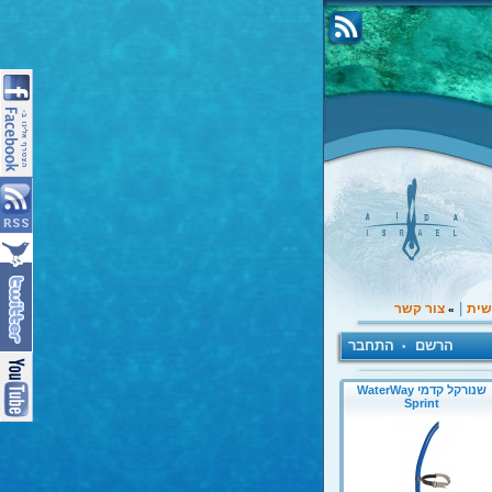
|
שית
צור קשר
»
הרשם
התחבר
•