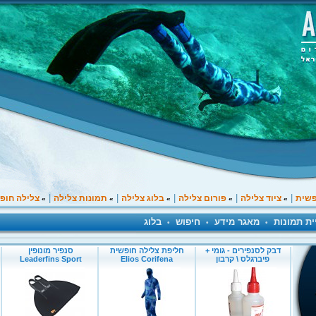
|
|
|
|
|
פשית
ציוד צלילה
פורום צלילה
בלוג צלילה
תמונות צלילה
צלילה חופ
»
»
»
»
»
ית תמונות
מאגר מידע
חיפוש
בלוג
•
•
•