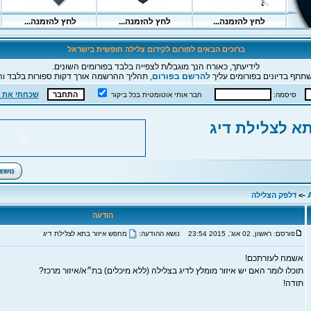
ברוכים הבאים לפורום לקידום צלילה חופשית בישראל
לידיעתך, כאורח הנך מוגבל/ת לצפייה בלבד בפורומים השונים.
תתף בדיונים בפורומים עליך
להרשם בפורום
, תהליך ההרשמה אורך דקות ספורות בלבד וה
שכחתי את 
סיסמה:
חבר אותי אוטומטית בכל ביקור
א לצלילת דיג
->
דלפק הצלילה
הודעה
פורסם: ראשון, 02 אוג', 2015 23:54
נושא ההודעה:
מחפש איזור בתא לצלילת דיג
אשמח לעזרתכם!
תוכלו לומר האם יש איזור מומלץ לדיג בצלילה (ללא מיכלים) בת״א/איזור מרכז?
תודה!