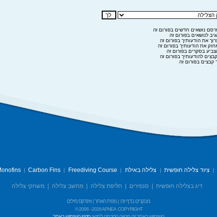
סם נושאים חדשים בפורום זה
יב לנושאים בפורום זה
וך את הודעותיך בפורום זה
וק את הודעותיך בפורום זה
ביע בסקרים בפורום זה
בצים להודעותיך בפורום זה
 קבצים בפורום זה
ציוד צלילה חופשית
צלילה באילת
Freediving Course
Carbon Fins
onofins
|
|
|
|
|
דיג בצלילה חופשית
|
סנפירים
|
חליפת צלילה
|
מחשב צלילה
|
משחקי צלילה
מבקרים בדף זה:
מפת האתר
אינדקס מילים
|
|
© 2006 -
2026 APNEA
COPYRIGHT
השימוש באתר זה מהווה הסכמה לתנאי
תקנון השימוש באתר