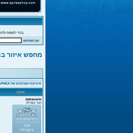
בכדי לצפות ולהש
שם משתמש:
מחפש איזור בת
אינדקס הפורומים של APNEA
מחבר
dahanaviv
חבר בקהילה