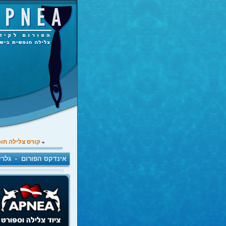
קורס צלילה חו
»
אינדקס הפורום
גלרי
•