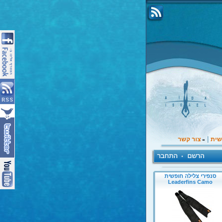
|
שית
צור קשר
»
הרשם
התחבר
•