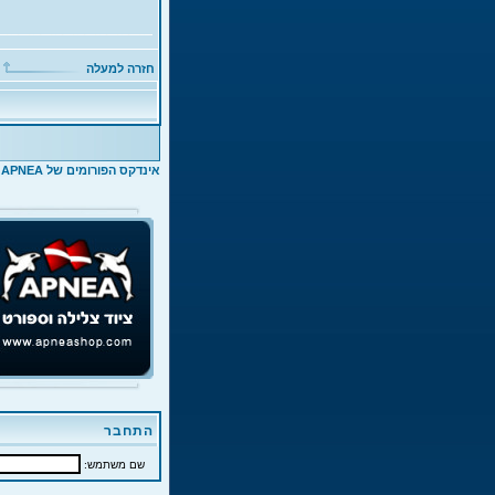
חזרה למעלה
אינדקס הפורומים של APNEA
>
התחבר
שם משתמש: