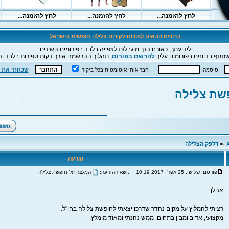
ברוכים הבאים לפורום לקידום צלילה חופשית בישראל
לידיעתך, כאורח הנך מוגבל/ת לצפייה בלבד בפורומים השונים.
תתף בדיונים בפורומים עליך
להרשם בפורום
, תהליך ההרשמה אורך דקות ספורות בלבד וה
שכחתי את 
סיסמה:
חבר אותי אוטומטית בכל ביקור
שת צלילה
->
דלפק הצלילה
הודעה
פורסם: שלישי, 25 אפר', 2017 10:19
נושא ההודעה:
המלצה על חופשת צלילה
אהלן.
רציתי להמליץ על מקום נהדר שדרכו יצאתי לחופשת צלילה בחו"ל.
מקצועי, אדיב ומבין בתחום. ממש נהנתי ומאוד מומלץ.