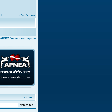
חזרה למעלה
אינדקס הפורומים של APNEA
>
התחבר
שם משתמש: