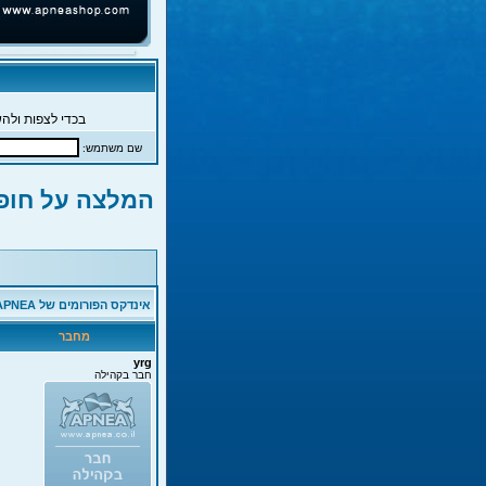
בכדי לצפות ולהש
שם משתמש:
המלצה על חופ
אינדקס הפורומים של APNEA
מחבר
yrg
חבר בקהילה