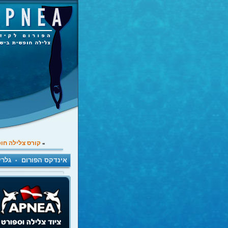
קורס צלילה חו
»
אינדקס הפורום
גלרי
•