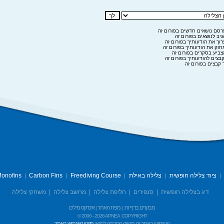
סם נושאים חדשים בפורום זה
יב לנושאים בפורום זה
וך את הודעותיך בפורום זה
וק את הודעותיך בפורום זה
ביע בסקרים בפורום זה
בצים להודעותיך בפורום זה
 קבצים בפורום זה
ציוד צלילה חופשית
צלילה באילת
Freediving Course
Carbon Fins
onofins
|
|
|
|
|
דיג בצלילה חופשית
|
סנפירים
|
חליפת צלילה
|
מחשב צלילה
|
משחקי צלילה
מבקרים בדף זה:
מפת האתר
אינדקס מילים
|
|
© 2006 -
2026 APNEA
COPYRIGHT
השימוש באתר זה מהווה הסכמה לתנאי
תקנון השימוש באתר