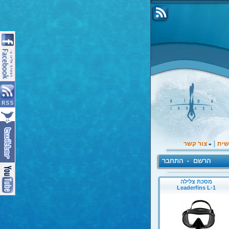
|
שית
צור קשר
»
הרשם
התחבר
•