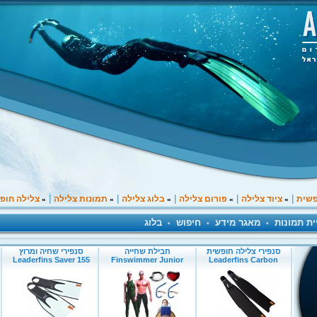
|
|
|
|
|
פשית
ציוד צלילה
פורום צלילה
בלוג צלילה
תמונות צלילה
צלילה חופ
»
»
»
»
»
ית תמונות
מאגר מידע
חיפוש
בלוג
•
•
•