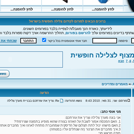
ברוכים הבאים לפורום לקידום צלילה חופשית בישראל
לידיעתך, כאורח הנך מוגבל/ת לצפייה בלבד בפורומים השונים.
תתף בדיונים בפורומים עליך
להרשם בפורום
, תהליך ההרשמה אורך דקות ספורות בלבד וה
שכחתי את 
סיסמה:
חבר אותי אוטומטית בכל ביקור
צוף לצלילה חופשית
,
6
,
7
הבא
->
מאמרים ומדריכים
הודעה
פורסם: שני, 31 מאי, 2010 8:43
נושא ההודעה:
Re: צריך את עזרתכם בבניית מערך צלילה
מני אוסי כתב:
אני בונה מערך צלילה וצריך את עזרתכם:
1. האם המכסה אמור לשבת על הארגז בצורה שהוא מופיע בתמונה שצירפתי?
2.האם מישהו יכול לתת תצלום של הדיסקית שמחוברת מתחת לארגז ואיך מחברים אותה?
3.איך מחברים את הצינור (זה שנתלים עליו במנוחה)
תודה מראש,מני.