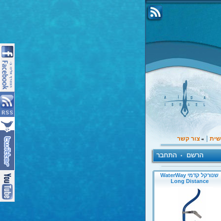
|
שית
צור קשר
»
הרשם
התחבר
•