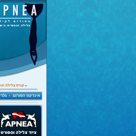
קורס צלילה חו
»
אינדקס הפורום
גלרי
•