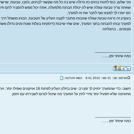
מני שלום, כנס לחנות ברגים כזו גדולה שיש בה כל מה שקשור לברגים, ג'מבו, טבעות, שרשרא
שאתה צריך טבעת עגולה שיש לה יכולת הברגה מלמעלה, אתה יכול ממש להסביר להם תיאו
הם יעזרו לך למצא ואף לחבר את זה למערך,
בעקרון זה נראה טבעת עגולה שהבורג מחובר לקצה העליון של הטבעת, הבורג מושחל דר
למערך ובורג להברגה בתוך המערך, שים שתי שייבות (דיסקיות בעלות שטח פנים גדול) משת
מבפנים... בהצלחה.
_________________
כמה שיותר זמן........
פורסם: שני, 31 מאי, 2010 9:41
נושא ההודעה:
חשוב- כדי שהמערך יחזיק לך זמן רב- שים בחלק העליון לפ
מתאימה שלא תפעיל יותר מידי לחץ על המערך מה שיכול לגרום לשבירתו עם הזמן.
_________________
כמה שיותר זמן........