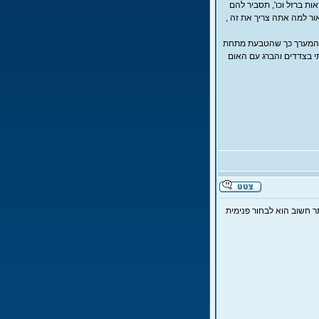
ות ברזל וכו', תסביר להם
ר למה אתה צריך את זה ,
ך המערך כך שהטבעת מתחת
י בצדדים והברג עם האום
חות 16 אזיקונים ואפילו יותר, ויותר חשוב הוא לבחור פנימית