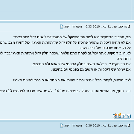
פורסם: שני, 31 מאי, 2010 9:33
נושא ההודעה:
מני, תפקיד הדיסקית היא לפזר את המשקל של המשקולת לשטח גדול יותר בארגז.
אם לא תהיה דיסקית שתהיה פרוסה על חלק גדול של תחתית הארגז, יכול להיות מצב שה
על נק' אחת שבסופו של דבר תישבר.
לא חייב דיסקית, אתה יכול גם לקחת סתם פלאח שיכסה חלק גדול מתחתית הארגז בכדי ל
התחתית.
את הדיסקית או הפלאח תשים בחלק הפנימי של הארגז ולא החיצוני.
אם יש לך שני דיסקיות אז תשים גם בפנימי וגם בחיצוני.
לגבי הצינור, לקחתי חבל 6 מ"מ ובתוכו שמתי את הצינור ואז חיברתי לפינות הארגז.
דבר נוסף, אני השתמשתי בהתחלה בפנימית מס' 14--לא מתאים. עברתי לפנימית 13 בעיצתו של גידי וזה מתאים פיקס.
פורסם: שני, 31 מאי, 2010 9:36
נושא ההודעה: