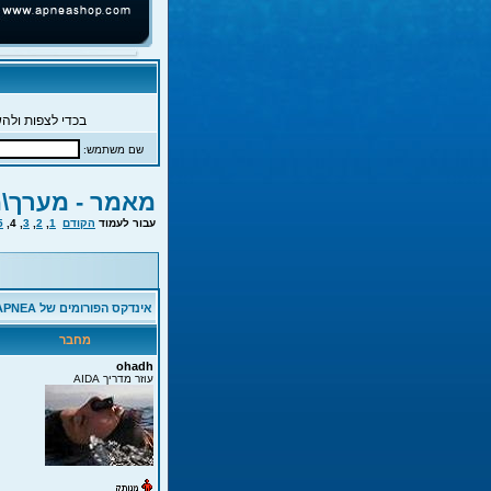
בכדי לצפות ולהש
שם משתמש:
מאמר - מערך\מ
עבור לעמוד
הקודם
1
,
2
,
3
,
4
,
5
אינדקס הפורומים של APNEA
מחבר
ohadh
עוזר מדריך AIDA