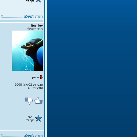
חזרה למעלה
lior_lev
חבר בקהילה
הצטרף: 02 אוג' 2008
הודעות: 40
חזרה למעלה