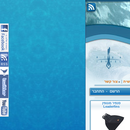
|
שית
צור קשר
»
הרשם
התחבר
•