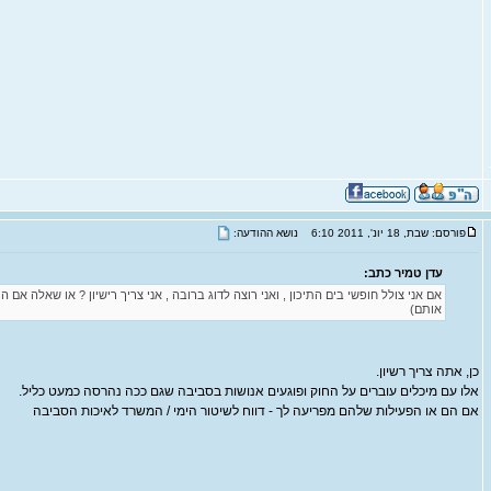
פורסם: שבת, 18 יונ', 2011 6:10
נושא ההודעה:
עדן טמיר כתב:
אם אני צולל חופשי בים התיכון , ואני רוצה לדוג ברובה , אני צריך רישיון ? או שאלה אם
אותם)
כן, אתה צריך רשיון.
אלו עם מיכלים עוברים על החוק ופוגעים אנושות בסביבה שגם ככה נהרסה כמעט כליל.
אם הם או הפעילות שלהם מפריעה לך - דווח לשיטור הימי / המשרד לאיכות הסביבה
_________________