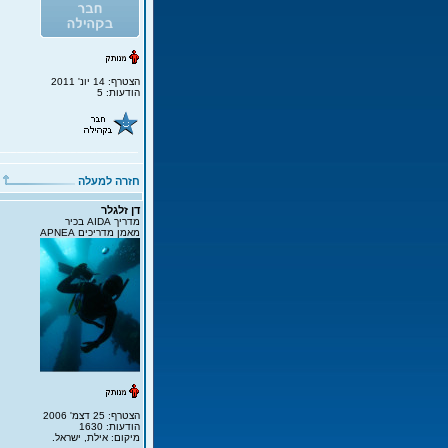
הצטרף: 14 יונ' 2011
הודעות: 5
חזרה למעלה
דן זלגלר
מדריך AIDA בכיר
מאמן מדריכים APNEA
הצטרף: 25 דצמ' 2006
הודעות: 1630
מיקום: אילת, ישראל.