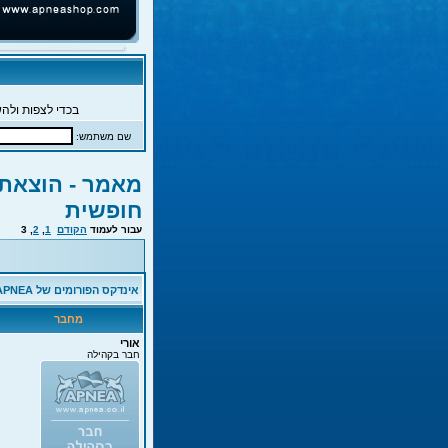
בכדי לצפות ולהש
שם משתמש:
מאמר - הוצאת 
חופשית
עבור לעמוד
הקודם
1
,
2
,
3
אינדקס הפורומים של APNEA
מחבר
אורי
חבר בקהילה