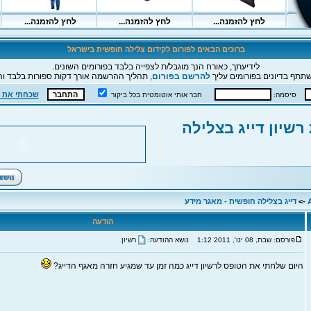
ברוכים הבאים לפורום לקידום צלילה חופשית בישראל
לידיעתך, כאורח הנך מוגבל/ת לצפייה בלבד בפורומים השונים.
תתף בדיונים בפורומים עליך
להרשם בפורום
, תהליך ההרשמה אורך דקות ספורות בלבד וה
שכחתי את 
סיסמה:
חבר אותי אוטומטית בכל ביקור
רשיון דייג בצלילה
->
דייג בצלילה חופשית - מאגר מידע
הודעה
פורסם: שבת, 08 ינו', 2011 1:12
נושא ההודעה:
רשיון
היום שלחתי את הטופס לרשיון דייג כמה זמן עד שמגיע חזרה מאגף הדייג?