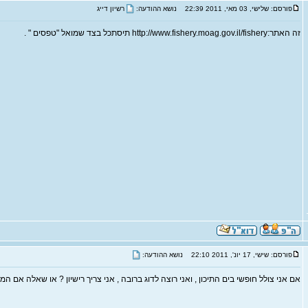
פורסם: שלישי, 03 מאי, 2011 22:39
נושא ההודעה:
רשיון דייג
זה האתר:http://www.fishery.moag.gov.il/fishery תיסתכל בצד שמואל "טפסים " .
פורסם: שישי, 17 יונ', 2011 22:10
נושא ההודעה:
אם אני צולל חופשי בים התיכון , ואני רוצה לדוג ברובה , אני צריך רישיון ? או שאלה אם 