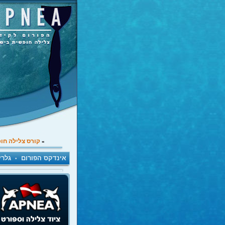
קורס צלילה חו
»
אינדקס הפורום
גלרי
•