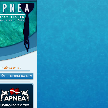
קורס צלילה חו
»
אינדקס הפורום
גלרי
•