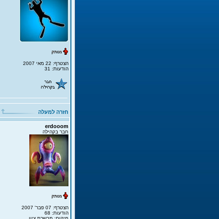
הצטרף: 22 מאי 2007
הודעות: 31
חזרה למעלה
erdooom
חבר בקהילה
הצטרף: 07 פבר' 2007
הודעות: 68
מיקום: מבשרת ציון