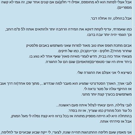
אבל אצלי לפחות הוא לא מחוספס, אפילו די חלק(גם אם קונים אחד שכן, זה גומי לא קשה
מספריים).
אבל בהחלט, זה אחלה דבר.
כמו שאמרתי, עדיף לקחת דווקא את המידה הרחבה יותר ולהתאים אותה ל5 ס"מ רוחב,
וכך הגומי יהיה יותר עבה ברובו.
אבזם מתכת תופס אותו טוב מאוד למרות שאני משתמש באבזם פלסטיק
שחרור מהיר(2 חלקים - זכר+נקבה), כמו של תיקים.
מצאתי אחד כזה בבית, חדש לגמרי מאיזה פאוץ' שאף אחד לא נוגע בו.
ביחד איתו היו שני סטופרים(מתאמים) שגם הם על החגורה.
כשייצא לי אני אצלם את החגורה שלי.
לגבי אורך, האורך הסטדנרטי שמגיע הוא מעבר למה שנדרש..., מתוך פס אחד(זה דרך אגב, מ
אז ההיקף עולה על מטר נראה לי.
משתמשים בכערך קצת יותר מחצי.
לגבי צלילה, היום יצאתי לצלול איתה פעם ראשונה...
כל עוד הכל מהודק כמו שצריך, אז זה בסדר.
בהתחלה היא לא הייתה מספיק מתוחה אז בכל ברווז היא קצת נפלה לי מעל המותן,
אבל אז סידרתי אותה.
אני מאמין שעם חליפה ההתנהגות תהייה שונה, לצערי, לי ייקח שבוע שבועיים עד לחליפה,