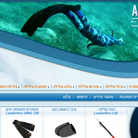
|
|
|
|
|
פשית
ציוד צלילה
פורום צלילה
בלוג צלילה
תמונות צלילה
צלילה חופ
»
»
»
»
»
ית תמונות
מאגר מידע
חיפוש
בלוג
•
•
•