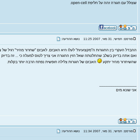
שצולל עם חגורה זהה על חליפת open-cell.
פורסם: חמישי, 31 מאי, 2007 11:25
נושא ההודעה:
ההבדל העקרי בין החגורות ה"מקצועיות" לעלו היא האבזם. לאבזם "שחרור מהיר" רגיל של צל
ואם אתה בדיוק בשלב שהחלטתה שאל הזין החגורה אני צריך לטוס למעלה כי ... זה בדיוק
שהשיחרור מהיר יתקע
האבזם של חגורות צלילה חופשית נפתח הרבה יותר בקלות.
_________________
אני שונא מים
פורסם: חמישי, 31 מאי, 2007 11:34
נושא ההודעה: