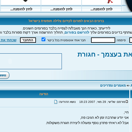
ברוכים הבאים לפורום לקידום צלילה חופשית בישראל
לידיעתך, כאורח הנך מוגבל/ת לצפייה בלבד בפורומים השונים.
תתף בדיונים בפורומים עליך
להרשם בפורום
, תהליך ההרשמה אורך דקות ספורות בלבד וה
שכחתי את 
סיסמה:
חבר אותי אוטומטית בכל ביקור
ת בעצמך - חגורת
->
מאמרים ומדריכים
הודעה
פורסם: שלישי, 29 מאי, 2007 18:23
נושא ההודעה:
היי,
אני יודע שהרבה זמן לא הגיבו פה,
אבל לא ראיתי פתרון נוסף ומעולה ליצירת חגורת משקולות.