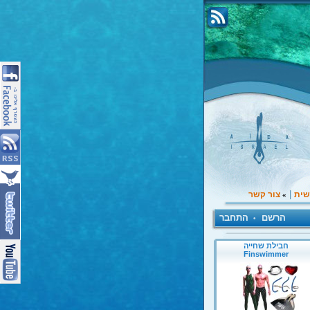
|
שית
צור קשר
»
הרשם
התחבר
•