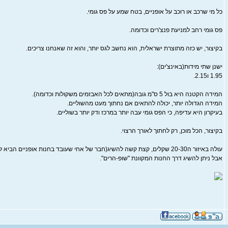
כל מי שרכב או רוכב על אופניים, בטח שמע על פס גומי.
פס גומי רחב למניעת פנצ'רים וכדומה.
בקיצור, יש כזה מתוצרת ישראלית, הוא נחשב לגס יותר, והוא זה שאנחנו צריכים.
ישנן שתי מידות(באינצ'ים):
1.95 ו2.15.
המידה הקטנה היא בול 5 ס"מ גובה(מתאים לכל האבזמים משקולות וכדומה).
המידה הגדולה יותר, יכולה להתאים אם נחתוך מעט מהשוליים.
בעיקרון היא עדיפה, כי הפס גומי עבה יותר במרכז ודק יותר בשוליים.
בקיצור, הכל מוכן, רק לחתוך לאורך הרצוי.
עולה באיזור ה20-30 שקלים, קצת קשה להשיג(חבר של אחי שעובד בחנות אופניים הביא לי כזה),
אבל ניתן להשיג דרך החנות המקוונת "שופ-הרים".