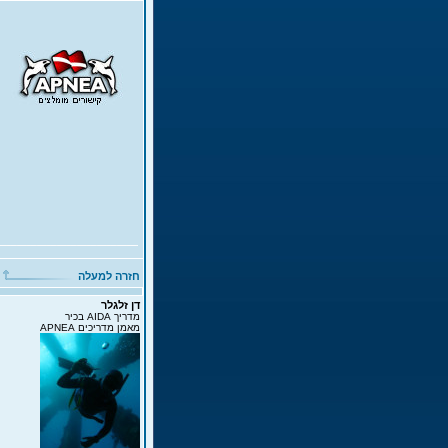
חזרה למעלה
דן זלגלר
מדריך AIDA בכיר
מאמן מדריכים APNEA