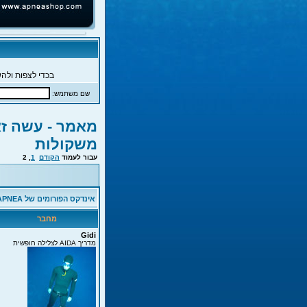
בכדי לצפות ולהש
שם משתמש:
מאמר - עשה זא
משקולות
עבור לעמוד
הקודם
1
,
2
אינדקס הפורומים של APNEA
מחבר
Gidi
מדריך AIDA לצלילה חופשית