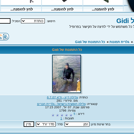
G
חיפוש:
המכיל:
כל משתמש על ידי לחיצה על הקישור בפרופיל
»
גלרית תמונות
»
כל התמונות של Gidi
כל התמונות של Gidi
כותרת:
צלילת דייג - ת"א 6.7.07
מס. סידורי: 281
קטגוריה:
צלילה חופשית בישראל - גלריית חברים
פורסם: שבת, 07 יול', 2007 17:15
צפיות: 1796
דירוג :
5
תגובות :
1
בחר שיטת מיון:
סדר: