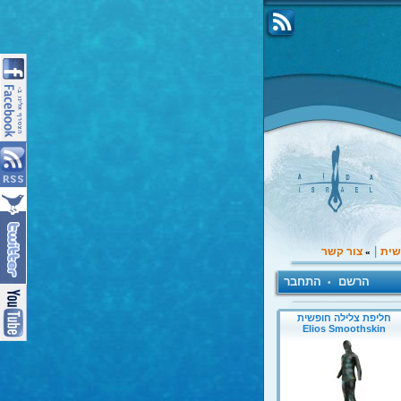
|
שית
צור קשר
»
הרשם
התחבר
•