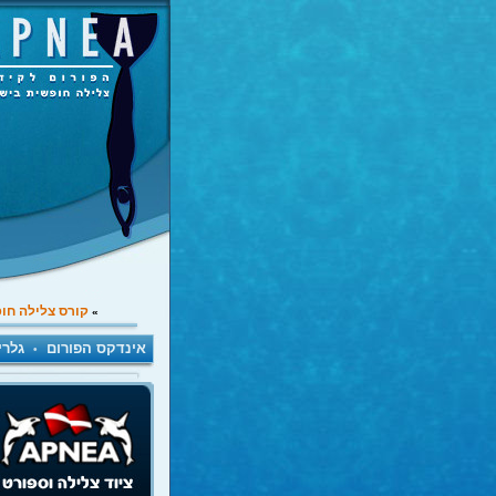
קורס צלילה חו
»
אינדקס הפורום
גלרי
•