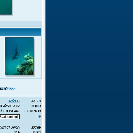
מפרסם:
דן זלגלר
כותרת:
קורס צלילה חופשית - APNEA 
פרטי תמונה:
מס. סידורי: 10345 - סוג תמונה: JPG - מימדים: 128KB - 525X700
קוד:
פורסם:
רביעי, 07 דצמ', 2011 15:59
צפיות:
119