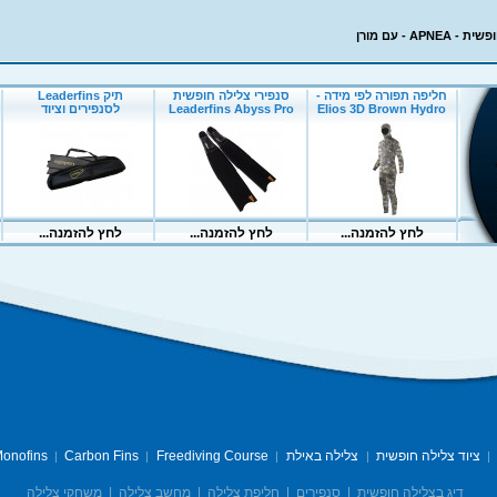
APN - עם מורן
ציוד צלילה חופשית
צלילה באילת
Freediving Course
Carbon Fins
onofins
|
|
|
|
|
דיג בצלילה חופשית
|
סנפירים
|
חליפת צלילה
|
מחשב צלילה
|
משחקי צלילה