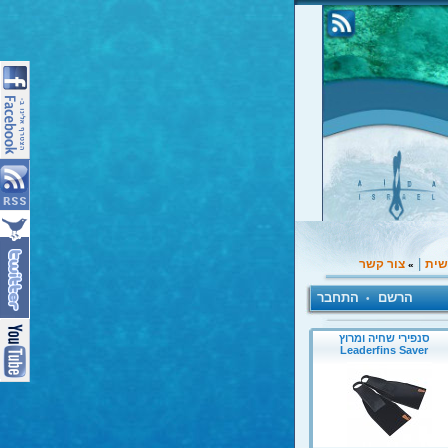
|
שית
צור קשר
»
הרשם
התחבר
•