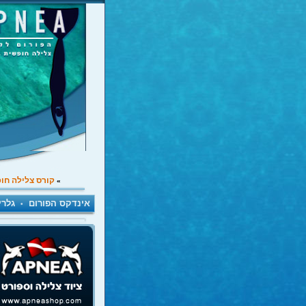
קורס צלילה חו
»
אינדקס הפורום
גלרי
•