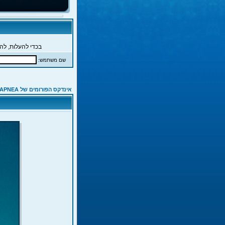
בכדי להעלות, להג
שם משתמש:
אינדקס הפורומים של APNEA