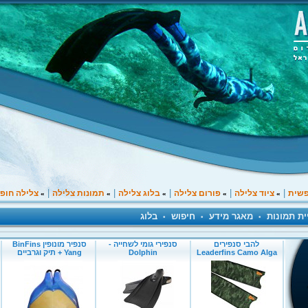
|
|
|
|
|
פשית
ציוד צלילה
פורום צלילה
בלוג צלילה
תמונות צלילה
צלילה חופ
»
»
»
»
»
ית תמונות
מאגר מידע
חיפוש
בלוג
•
•
•