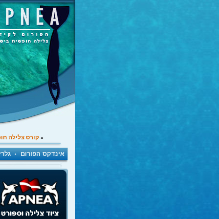
קורס צלילה חו
»
אינדקס הפורום
גלרי
•