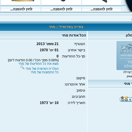
צפייה בפרופיל :: מתי
לון
הכל אודות מתי
הצטרף:
21 ספט' 2013
ביקור אחרון:
01 ינו' 1970
סך-כל ההודעות:
0
[0.00% מסך-הכל / 0.00 הודעות ליום]
מצא את כל ההודעות של מתי
הגלריה האישית של מתי
קהילה
כל התמונות של מתי
מיקום:
מתי
אתר אינטרנט:
עיסוק:
תחביבים:
תאריך לידה:
10 יונ' 1973