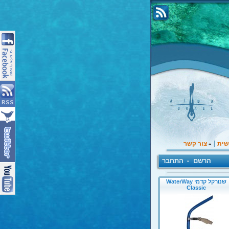
|
שית
צור קשר
»
הרשם
התחבר
•