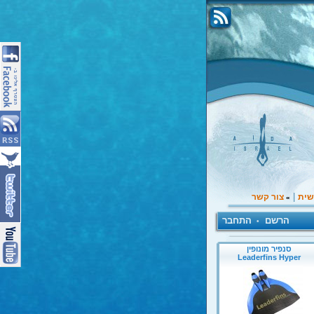
|
שית
צור קשר
»
הרשם
התחבר
•