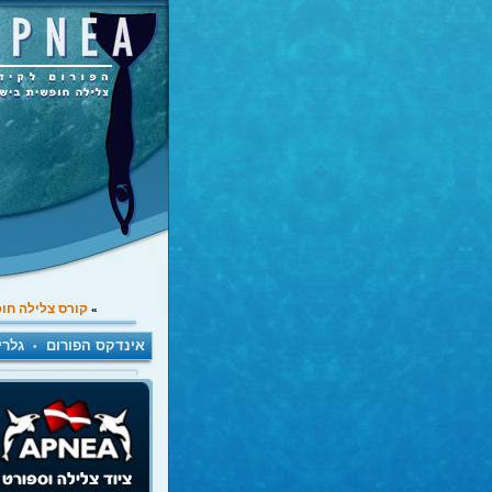
קורס צלילה חו
»
אינדקס הפורום
גלרי
•