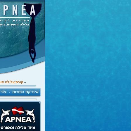
קורס צלילה חו
»
אינדקס הפורום
גלרי
•