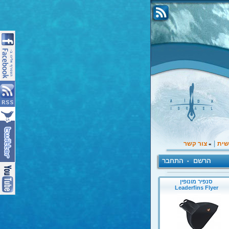
|
שית
צור קשר
»
הרשם
התחבר
•