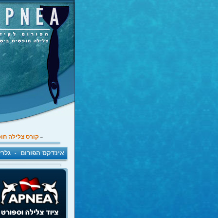
קורס צלילה חו
»
אינדקס הפורום
גלרי
•