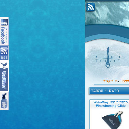
|
שית
צור קשר
»
הרשם
התחבר
•