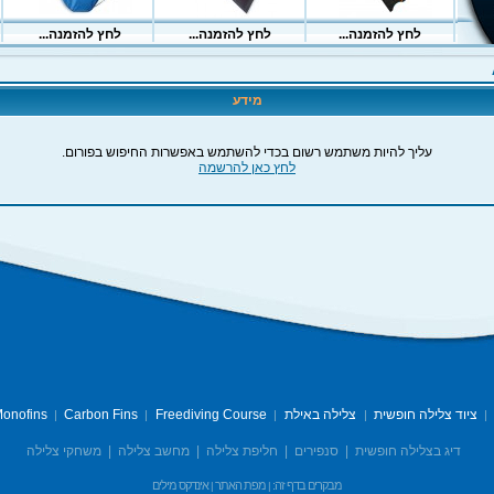
מידע
עליך להיות משתמש רשום בכדי להשתמש באפשרות החיפוש בפורום.
לחץ כאן להרשמה
ציוד צלילה חופשית
צלילה באילת
Freediving Course
Carbon Fins
onofins
|
|
|
|
|
דיג בצלילה חופשית
|
סנפירים
|
חליפת צלילה
|
מחשב צלילה
|
משחקי צלילה
מבקרים בדף זה:
מפת האתר
אינדקס מילים
|
|