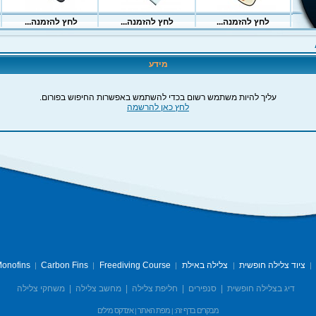
מידע
עליך להיות משתמש רשום בכדי להשתמש באפשרות החיפוש בפורום.
לחץ כאן להרשמה
ציוד צלילה חופשית
צלילה באילת
Freediving Course
Carbon Fins
onofins
|
|
|
|
|
דיג בצלילה חופשית
|
סנפירים
|
חליפת צלילה
|
מחשב צלילה
|
משחקי צלילה
מבקרים בדף זה:
מפת האתר
אינדקס מילים
|
|