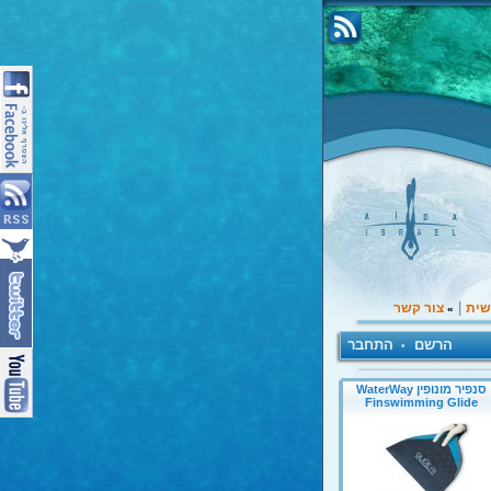
|
שית
צור קשר
»
הרשם
התחבר
•