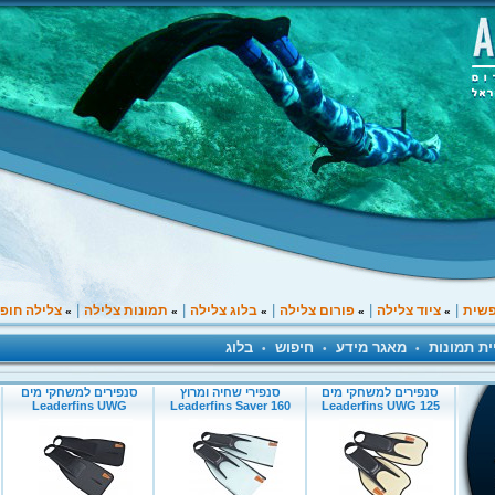
|
|
|
|
|
פשית
ציוד צלילה
פורום צלילה
בלוג צלילה
תמונות צלילה
צלילה חופ
»
»
»
»
»
ית תמונות
מאגר מידע
חיפוש
בלוג
•
•
•