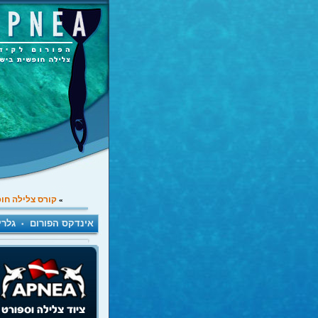
קורס צלילה חו
»
אינדקס הפורום
גלרי
•