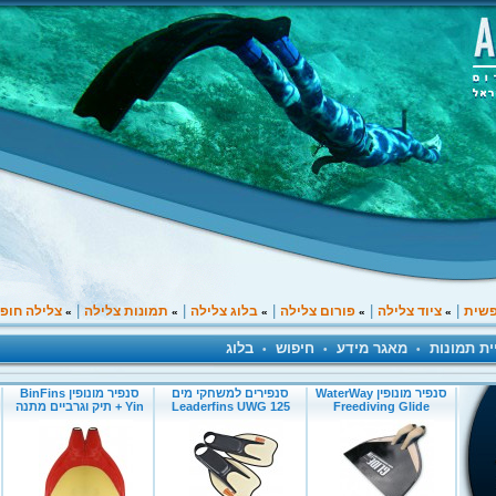
|
|
|
|
|
פשית
ציוד צלילה
פורום צלילה
בלוג צלילה
תמונות צלילה
צלילה חופ
»
»
»
»
»
ית תמונות
מאגר מידע
חיפוש
בלוג
•
•
•