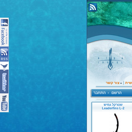
|
שית
צור קשר
»
הרשם
התחבר
•