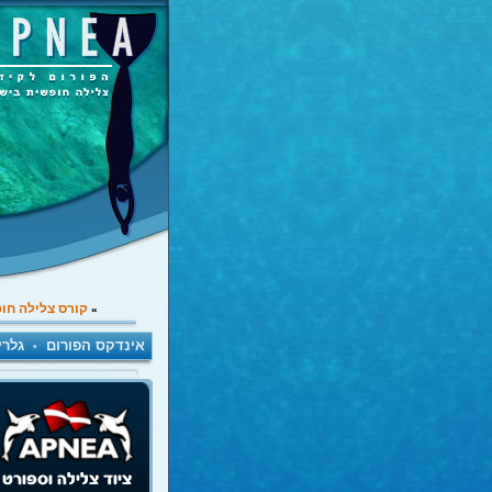
קורס צלילה חו
»
אינדקס הפורום
גלרי
•