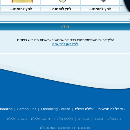
מידע
עליך להיות משתמש רשום בכדי להשתמש באפשרות החיפוש בפורום.
לחץ כאן להרשמה
ציוד צלילה חופשית
צלילה באילת
Freediving Course
Carbon Fins
onofins
|
|
|
|
|
דיג בצלילה חופשית
|
סנפירים
|
חליפת צלילה
|
מחשב צלילה
|
משחקי צלילה
מבקרים בדף זה:
מפת האתר
אינדקס מילים
|
|