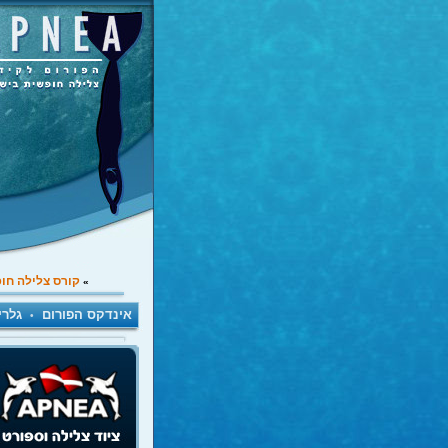
קורס צלילה חו
»
אינדקס הפורום
גלרי
•