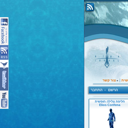
|
שית
צור קשר
»
הרשם
התחבר
•