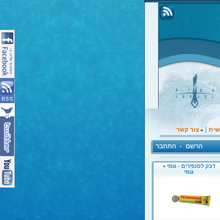
|
שית
צור קשר
»
הרשם
התחבר
•