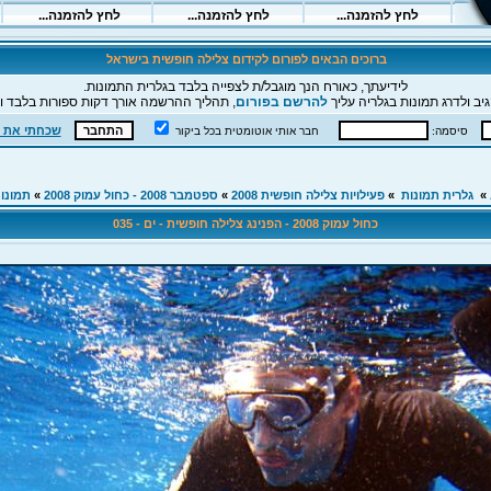
ברוכים הבאים לפורום לקידום צלילה חופשית בישראל
לידיעתך, כאורח הנך מוגבל/ת לצפייה בלבד בגלרית התמונות.
יב ולדרג תמונות בגלריה עליך
להרשם בפורום
, תהליך ההרשמה אורך דקות ספורות בלבד וה
שכחתי את 
סיסמה:
חבר אותי אוטומטית בכל ביקור
»
גלרית תמונות
»
פעילויות צלילה חופשית 2008
»
ספטמבר 2008 - כחול עמוק 2008
»
תמונו
כחול עמוק 2008 - הפנינג צלילה חופשית - ים - 035