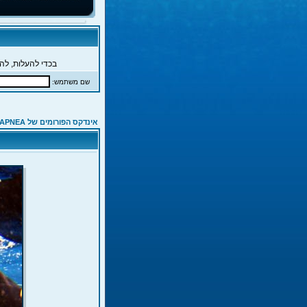
בכדי להעלות, להג
שם משתמש:
אינדקס הפורומים של APNEA