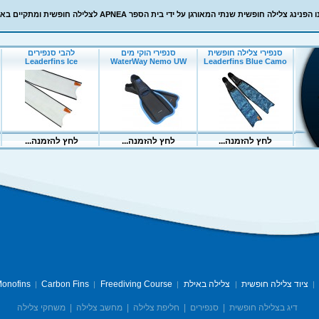
ג צלילה חופשית שנתי המאורגן על ידי בית הספר APNEA לצלילה חופשית ומתקיים באילת
ציוד צלילה חופשית
צלילה באילת
Freediving Course
Carbon Fins
onofins
|
|
|
|
|
דיג בצלילה חופשית
|
סנפירים
|
חליפת צלילה
|
מחשב צלילה
|
משחקי צלילה