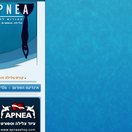
קורס צלילה חו
»
אינדקס הפורום
גלרי
•