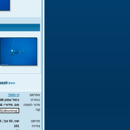
מפרסם:
דן זלגלר
כותרת:
כחול עמוק 2008 - הפנינג צלילה חופשית - ים - 035
פרטי תמונה:
מס. סידורי: 3166 - סוג תמונה: JPG - מימדים: 46KB - 516X688
קוד:
פורסם:
שני, 03 נוב', 2008 10:54
צפיות:
101