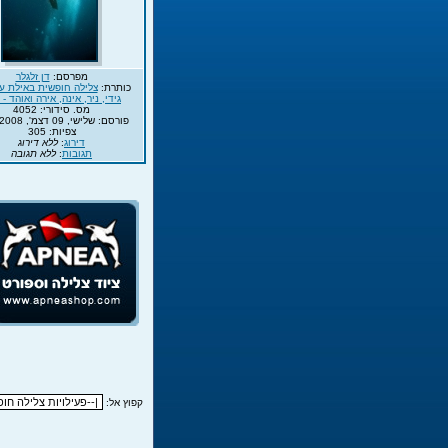
מפרסם:
דן זלגלר
כותרת:
צלילה חופשית באילת עם 
גידי, ניר, אינה, אירה ואוהד - 011
מס. סידורי: 4052
פורסם: שלישי, 09 דצמ', 2008 8:10
צפיות: 305
דירוג
:
ללא דירוג
תגובות
:
ללא תגובה
קפוץ אל: