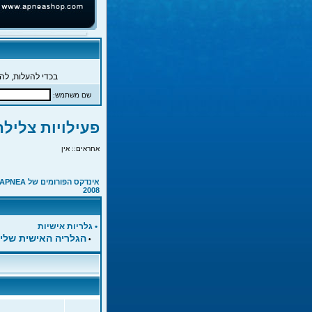
בכדי להעלות, להג
שם משתמש:
פעילויות צלילה ח
אחראים:: אין
אינדקס הפורומים של APNEA
2008
•
גלריות אישיות
הגלריה האישית שלי
•