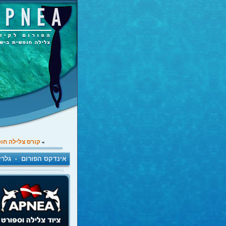
קורס צלילה חו
»
אינדקס הפורום
גלרי
•