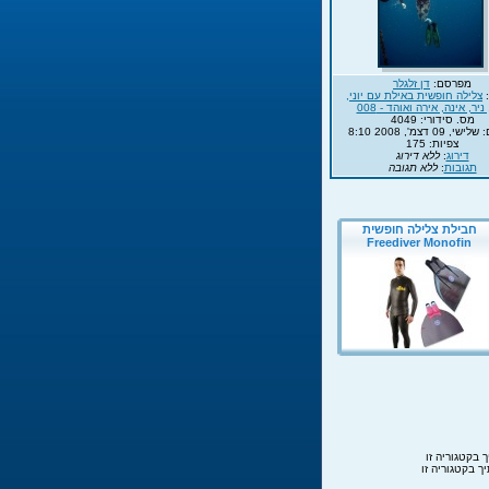
מפרסם:
דן זלגלר
:
צלילה חופשית באילת עם יוני,
 ניר, אינה, אירה ואוהד - 008
מס. סידורי: 4049
 09 דצמ', 2008 8:10
צפיות: 175
דירוג
:
ללא דירוג
תגובות
:
ללא תגובה
 בקטגוריה זו
ך בקטגוריה זו