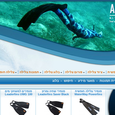
|
|
|
|
|
פשית
ציוד צלילה
פורום צלילה
בלוג צלילה
תמונות צלילה
צלילה חופ
»
»
»
»
»
ית תמונות
מאגר מידע
חיפוש
בלוג
•
•
•