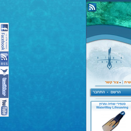
|
שית
צור קשר
»
הרשם
התחבר
•