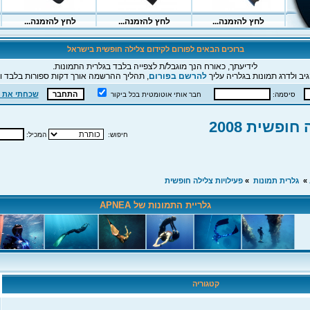
ברוכים הבאים לפורום לקידום צלילה חופשית בישראל
לידיעתך, כאורח הנך מוגבל/ת לצפייה בלבד בגלרית התמונות.
יב ולדרג תמונות בגלריה עליך
להרשם בפורום
, תהליך ההרשמה אורך דקות ספורות בלבד וה
שכחתי את 
סיסמה:
חבר אותי אוטומטית בכל ביקור
ופשית 2008
חיפוש:
המכיל:
»
גלרית תמונות
»
פעילויות צלילה חופשית
גלריית התמונות של APNEA
קטגוריה