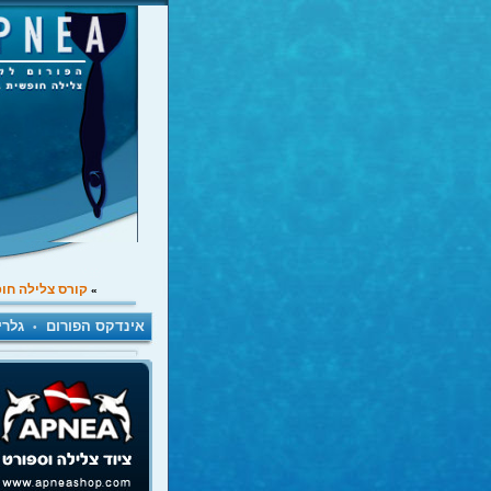
קורס צלילה חו
»
אינדקס הפורום
גלרי
•