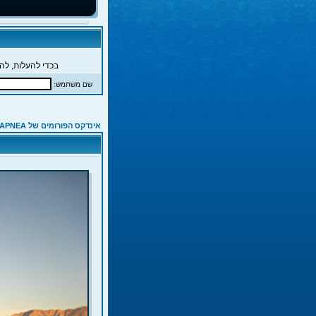
בכדי להעלות, להג
שם משתמש:
אינדקס הפורומים של APNEA