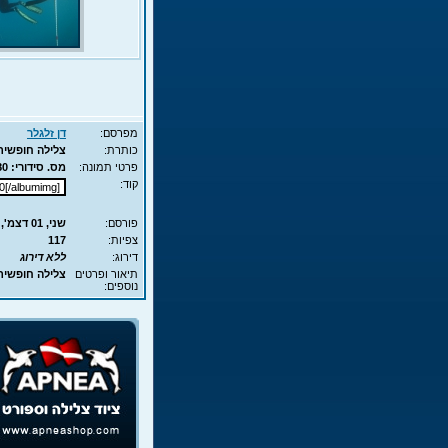
מפרסם:
דן זלגלר
כותרת:
צלילה חופשית ב
פרטי תמונה:
מס. סידורי: 3980 - סוג תמונה: JPG - מימדים: 115KB - 700X525
קוד:
פורסם:
שני, 01 דצמ', 2008 7:14
צפיות:
117
דירוג:
ללא דירוג
תיאור ופרטים
צלילה חופשית
נוספים: