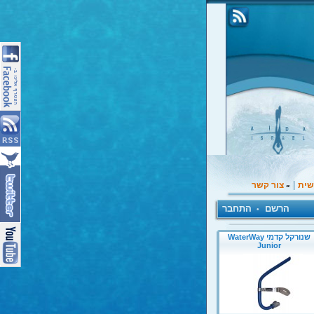
|
שית
צור קשר
»
הרשם
התחבר
•