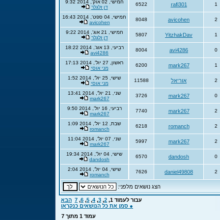
חמישי, 02 אוק', 2014 9:32
6522
rafi301
1
דן זלגלר
חמישי, 04 ספט', 2014 16:43
8048
avicohen
2
avicohen
חמישי, 21 אוג', 2014 9:22
5807
YitzhakDav
1
דן זלגלר
רביעי, 13 אוג', 2014 18:22
8004
avi4286
0
avi4286
ראשון, 27 יול', 2014 17:13
6200
mark267
1
מני אוסי
שישי, 25 יול', 2014 1:52
2
אוריאל
11588
מני אוסי
שני, 21 יול', 2014 13:41
3726
mark267
0
mark267
רביעי, 16 יול', 2014 9:50
7740
mark267
2
mark267
שבת, 12 יול', 2014 1:09
6218
romanch
2
romanch
שני, 07 יול', 2014 11:04
5997
mark267
2
mark267
שישי, 04 יול', 2014 19:34
6570
dandosh
0
dandosh
שישי, 04 יול', 2014 2:04
7626
daniel49808
2
romanch
הצג נושאים מלפני:
עבור לעמוד
1
,
2
,
3
,
4
,
5
,
6
,
7
הבא
● סמן את כל הנושאים כנקראו
עמוד
1
מתוך
7