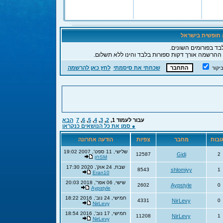
ה חופשית בישראל
בד בפורומים השונים.
 ההרשמה אורך דקות ספורות בלבד והינו ללא תשלום.
שכחתי את סיסמתי
לחץ כאן להרשמה
יקור
עבור לעמוד
1
,
2
,
3
,
4
,
5
,
6
,
7
הבא
● סמן את כל הנושאים כנקראו
ובות
מחבר
צפיות
הודעה אחרונה
שלישי, 11 ספט', 2007 19:02
12587
Gidi
2
SMחן
שבת, 24 אוק', 2020 17:30
8543
shlomiyy
1
Eran10
שישי, 06 אפר', 2018 20:03
2602
Aypstyle
0
Aypstyle
חמישי, 24 נוב', 2016 18:22
4331
NirLevy
0
NirLevy
חמישי, 17 נוב', 2016 18:54
11208
NirLevy
1
NirLevy