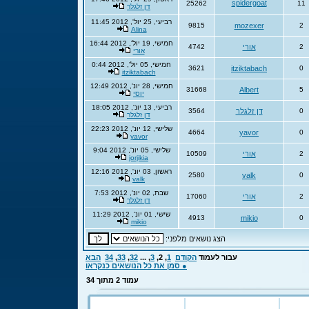
spidergoat
25262
11
דן זלגלר
רביעי, 25 יול', 2012 11:45
9815
mozexer
2
Alina
חמישי, 19 יול', 2012 16:44
2
אורי
4742
אורי
חמישי, 05 יול', 2012 0:44
3621
itziktabach
0
itziktabach
חמישי, 28 יונ', 2012 12:49
31668
Albert
5
יוסי
רביעי, 13 יונ', 2012 18:05
0
דן זלגלר
3564
דן זלגלר
שלישי, 12 יונ', 2012 22:23
4664
yavor
0
yavor
שלישי, 05 יונ', 2012 9:04
2
אורי
10509
jorjikia
ראשון, 03 יונ', 2012 12:16
2580
valk
0
valk
שבת, 02 יונ', 2012 7:53
2
אורי
17060
דן זלגלר
שישי, 01 יונ', 2012 11:29
4913
mikio
0
mikio
הצג נושאים מלפני:
עבור לעמוד
הקודם
1
,
2
,
3
, ...
32
,
33
,
34
הבא
● סמן את כל הנושאים כנקראו
עמוד
2
מתוך
34