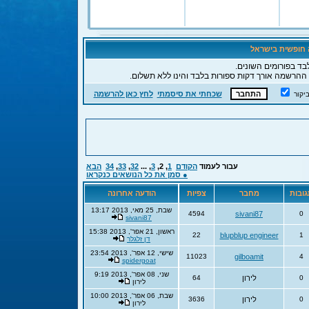
ה חופשית בישראל
בד בפורומים השונים.
 ההרשמה אורך דקות ספורות בלבד והינו ללא תשלום.
שכחתי את סיסמתי
לחץ כאן להרשמה
יקור
עבור לעמוד
הקודם
1
,
2
,
3
, ...
32
,
33
,
34
הבא
● סמן את כל הנושאים כנקראו
ובות
מחבר
צפיות
הודעה אחרונה
שבת, 25 מאי, 2013 13:17
4594
sivani87
0
sivani87
ראשון, 21 אפר', 2013 15:38
22
blupblup engineer
1
דן זלגלר
שישי, 12 אפר', 2013 23:54
11023
gilboamit
4
spidergoat
שני, 08 אפר', 2013 9:19
0
לירון
64
לירון
שבת, 06 אפר', 2013 10:00
0
לירון
3636
לירון