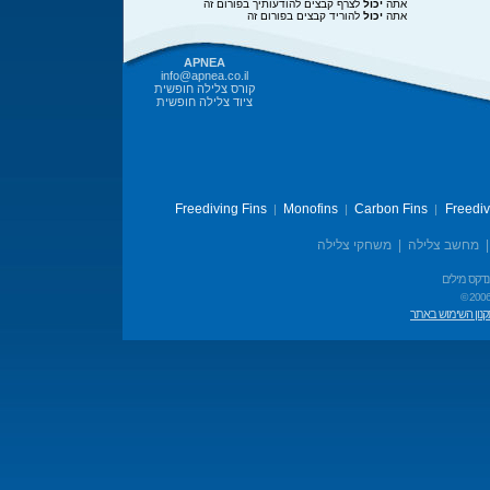
אתה
יכול
לצרף קבצים להודעותיך בפורום זה
אתה
יכול
להוריד קבצים בפורום זה
APNEA
info@apnea.co.il
קורס צלילה חופשית
ציוד צלילה חופשית
Freediving Fins
Monofins
Carbon Fins
Freedi
|
|
|
מחשב צלילה
|
משחקי צלילה
נדקס מילים
© 2006
נון השימוש באתר