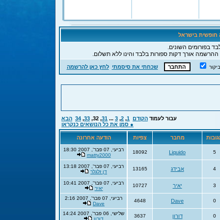
ה חופשית בישראל
בד בפורומים השונים.
 ההרשמה אורך דקות ספורות בלבד והינו ללא תשלום.
שכחתי את סיסמתי
לחץ כאן להרשמה
יקור
עבור לעמוד
הקודם
1
,
2
,
3
...
31
,
32
,
33
,
34
הבא
● סמן את כל הנושאים כנקראו
ובות
מחבר
צפיות
הודעה אחרונה
רביעי, 07 פבר', 2007 18:30
18092
Liquido
5
matty2000
רביעי, 07 פבר', 2007 13:18
4
אבידג
13165
דן זלגלר
רביעי, 07 פבר', 2007 10:41
3
יאיר
10727
יאיר
רביעי, 07 פבר', 2007 2:16
4648
Dave
0
Dave
שלישי, 06 פבר', 2007 14:24
0
דורון
3637
דורון