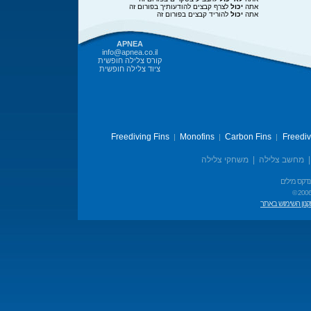
אתה
יכול
לצרף קבצים להודעותיך בפורום זה
אתה
יכול
להוריד קבצים בפורום זה
APNEA
info@apnea.co.il
קורס צלילה חופשית
ציוד צלילה חופשית
Freediving Fins
Monofins
Carbon Fins
Freedi
|
|
|
מחשב צלילה
|
משחקי צלילה
נדקס מילים
© 2006
נון השימוש באתר