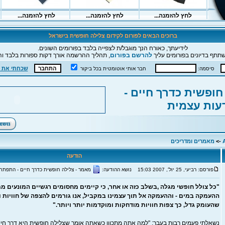
ברוכים הבאים לפורום לקידום צלילה חופשית בישראל
לידיעתך, כאורח הנך מוגבל/ת לצפייה בלבד בפורומים השונים.
תתף בדיונים בפורומים עליך
להרשם בפורום
, תהליך ההרשמה אורך דקות ספורות בלבד וה
שכחתי את 
סיסמה:
חבר אותי אוטומטית בכל ביקור
חופשית כדרך חיים -
עות עצמית
->
מאמרים ומדריכים
הודעה
פורסם: רביעי, 25 יול', 2007 15:03
נושא ההודעה:
מאמר - צלילה חופשית כדרך חיים - התפתח
"כל צולל חופשי מגלה ,בשלב כזה או אחר, כי קיימים מחסומים רגשיים המונעים ממ
ההעמקה במים - וההעמקה אל תוך עצמינו במקביל, אנו גורמים להצפה של חוויות ו
שהעומק גדל, כך צפות חוויות מודחקות ומוקדמות יותר ויותר."
נשאלתי פעמים רבות בעבר; "למה אתה מתכוון כשאתה אומר שצלילה חופשית היא דרך חיי