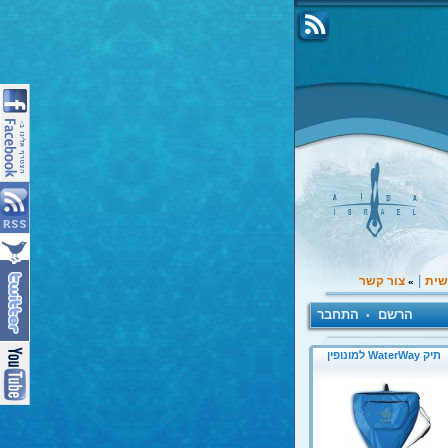
|
שית
צור קשר
»
הרשם
התחבר
•