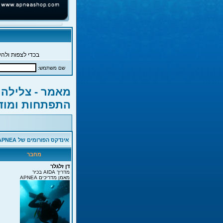
בכדי לצפות ולהש
שם משתמש:
מאמר - צלילה 
התפתחות ומוד
אינדקס הפורומים של APNEA
מחבר
דן זלגלר
מדריך AIDA בכיר
מאמן מדריכים APNEA