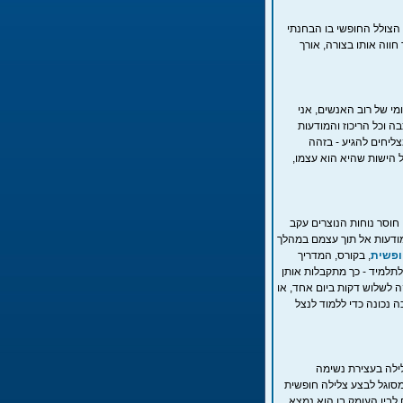
צולל החופשי בו הבחנתי
חווה אותו בצורה, אורך
מי של רוב האנשים, אני
 וכל הריכוז והמודעות
ליחים להגיע - בזהה
 הישות שהיא הוא עצמו,
חוסר נוחות הנוצרים עקב
מודעות אל תוך עצמם במהלך
ופשית
, בקורס, המדריך
תלמיד - כך מתקבלות אותן
 לשלוש דקות ביום אחד, או
 נכונה כדי ללמוד לנצל
ילה בעצירת נשימה
מסוגל לבצע צלילה חופשית
 לבין העומק בו הוא נמצא