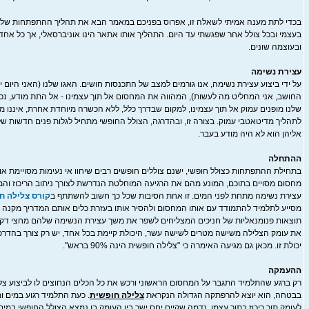
בכדי לתת מענה אמיתי לשאלה זו, אפרוס בפניכם במאמר הבא את תהליך ההתפתחות של ה
בעצמי ובכל צולל אחר שפגשתי עד היום. התהליך אותו אתאר הינו אוניברסאלי, אך כל אחד 
ובעוצמה שונים.
עצירת נשימה
על ידי ביצוע עצירת נשימה, אנו גורמים למצב של התכנסות חושים. האגו שלנו (האני היום יו
החושב, אני המחליט מה לעשות), המהווה את המחסום אל תוך עצמינו - אל התת מודע, נכבה
שלנו מופנים עמוק אל תוך עצמינו, למקום שבדרך כלל, ללא הכשרה מיוחדת אחרת, איננו מצ
לתהליך מדיטאטבי עמוק. בצורה זו, ובהדרגה, הצולל החופשי מתחיל לגלות פנים חדשות של
אליהן הוא לא היה מודע בעבר.
ההתחלה
בתחילת ההתפתחות כצולל חופשי, ישנם צוללים חופשים רבים שיחוו אי נעימות מסויימת או 
מחסום מסויים בתוכם, המונע מהם את הרגיעה המוחלטת הנדרשת לצורך ניתוב הריכוז וה
עצירת נשימה מתחת לפני המים. זו אחת הסיבות שכל כך חשוב להשתתף ב
קורס צלילה ח
מסייע לתלמיד להתמודד עם אותו המחסום ולהסיר אותו בעזרת כלים אותם המדריך מקנה ל
תוצאות פנומנאליות של חניכים המצליחים לשפר את משך עצירת הנשימה שלהם מחצי דקה
את עומק הצלילה משישה מטרים לשישה עשר, היכולת קיימת בכל אחד, יש רק צורך בהדרכה
יכולת זו. מכאן גם מגיעה האימרה כי "צלילה חופשית הינה 90% בראש".
ההעמקה
רק ברגע שהתלמיד התגבר על המחסום הראשוני ורכש את כל הכלים הנחוצים לו לביצוע צל
בבטחה, הוא יוצא להרפתקה הגדולה הנקראת
צלילה חופשית
. כעת התלמיד רגוע במים ו
לעומק תוך ריכוז בתוך עצמו. נדמה שקיים יחס ישר בין העומק בו נמצא הצולל החופשי במים