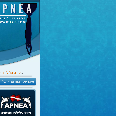
קורס צלילה חו
»
אינדקס הפורום
גלרי
•