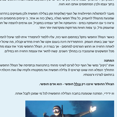
בתוך עצמו ולבין המחסומים אותם הוא חווה.
מעבר להסתגלות הפיזיולוגית של הגוף (שלוקחת זמן בצלילה חופשית ולכן מעמיקים בהדרגה 
שמונעת מהצולל להעמיק, כל צולל חופשי מגלה ,בשלב כזה או אחר, כי קיימים מחסומים רג
נראה כי עם ההעמקה במים - וההעמקה אל תוך עצמינו במקביל, אנו גורמים להצפה של חווי
שהעומק גדל, כך צפות חוויות מודחקות ומוקדמות יותר ויותר.
כאשר הצולל החופשי נתקל במחסום רגשי כזה, עליו ללמוד להתמודד איתו לפני שיוכל להמ
יעצר שוב באותו העומק. ההתמודדות הינה בעצם אקט של חוויה מחדש וקבלה, מה שיכול
לאותה החוויה או הרגש הגורמים למחסום - אך בצורה זו, הצולל החופשי מכיר את עצמו מ
מכל המשקעים שהצטברו בו במהלך השנים. קשה לתאר את עוצמת החוויה הזו במילים.
המתנה
אותו "ניקיון" נפשי של הגוף יכול לגרום לשינוי מהותי בהתנהגות ובתפיסה של הצולל החופשי.
התהליך הנפלא הזה שאנו קוראים לו צלילה חופשית את מסקנותיו ולקחיו שלו ואת היכולת 
בהתאם לצרכיו ורצונותיו.
הצולל החופשי איננו רק
צולל
חופשי - הוא אדם חופשי.
וזו ידידיי, המתנה שטומנת בחובה הצלילה החופשית לכל מי שמוכן לקבל אותה.