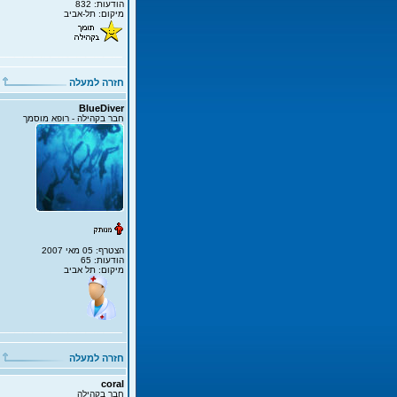
הודעות: 832
מיקום: תל-אביב
חזרה למעלה
BlueDiver
חבר בקהילה - רופא מוסמך
הצטרף: 05 מאי 2007
הודעות: 65
מיקום: תל אביב
חזרה למעלה
coral
חבר בקהילה