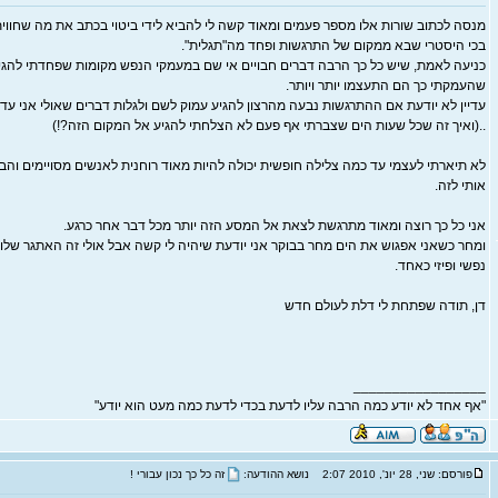
מנסה לכתוב שורות אלו מספר פעמים ומאוד קשה לי להביא לידי ביטוי בכתב את מה שחוויתי
בכי היסטרי שבא ממקום של התרגשות ופחד מה"תגלית".
כניעה לאמת, שיש כל כך הרבה דברים חבויים אי שם במעמקי הנפש מקומות שפחדתי להגי
שהעמקתי כך הם התעצמו יותר ויותר.
עדיין לא יודעת אם ההתרגשות נבעה מהרצון להגיע עמוק לשם ולגלות דברים שאולי אני עדי
..(ואיך זה שכל שעות הים שצברתי אף פעם לא הצלחתי להגיע אל המקום הזה?!)
לא תיארתי לעצמי עד כמה צלילה חופשית יכולה להיות מאוד רוחנית לאנשים מסויימים וה
אותי לזה.
אני כל כך רוצה ומאוד מתרגשת לצאת אל המסע הזה יותר מכל דבר אחר כרגע.
ומחר כשאני אפגוש את הים מחר בבוקר אני יודעת שיהיה לי קשה אבל אולי זה האתגר שלו ח
נפשי ופיזי כאחד.
דן, תודה שפתחת לי דלת לעולם חדש
_________________
"אף אחד לא יודע כמה הרבה עליו לדעת בכדי לדעת כמה מעט הוא יודע"
פורסם: שני, 28 יונ', 2010 2:07
נושא ההודעה:
זה כל כך נכון עבורי !