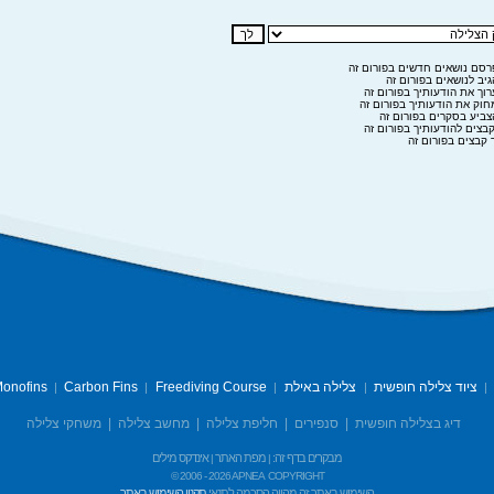
סם נושאים חדשים בפורום זה
יב לנושאים בפורום זה
וך את הודעותיך בפורום זה
וק את הודעותיך בפורום זה
ביע בסקרים בפורום זה
בצים להודעותיך בפורום זה
 קבצים בפורום זה
ציוד צלילה חופשית
צלילה באילת
Freediving Course
Carbon Fins
onofins
|
|
|
|
|
דיג בצלילה חופשית
|
סנפירים
|
חליפת צלילה
|
מחשב צלילה
|
משחקי צלילה
מבקרים בדף זה:
מפת האתר
אינדקס מילים
|
|
© 2006 -
2026 APNEA
COPYRIGHT
השימוש באתר זה מהווה הסכמה לתנאי
תקנון השימוש באתר