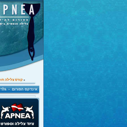
קורס צלילה חו
»
אינדקס הפורום
גלרי
•