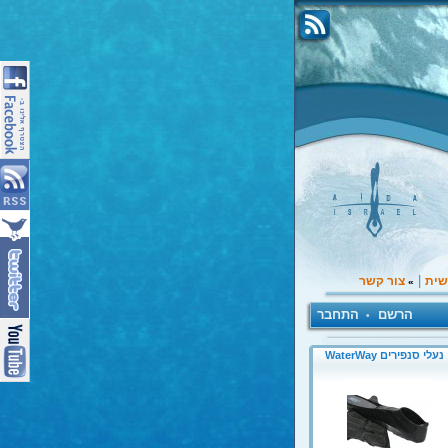
|
שית
צור קשר
»
הרשם
התחבר
•