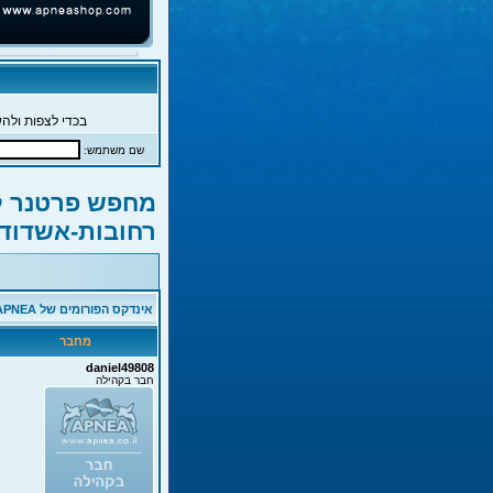
בכדי לצפות ולהש
שם משתמש:
מחפש פרטנר ל
רחובות-אשדוד
אינדקס הפורומים של APNEA
מחבר
daniel49808
חבר בקהילה