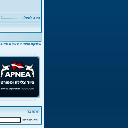
חזרה למעלה
אינדקס הפורומים של APNEA
>
התחבר
שם משתמש: