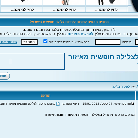
ברוכים הבאים לפורום לקידום צלילה חופשית בישראל
לידיעתך, כאורח הנך מוגבל/ת לצפייה בלבד בפורומים השונים.
תתף בדיונים בפורומים עליך
להרשם בפורום
, תהליך ההרשמה אורך דקות ספורות בלבד וה
שכחתי את 
סיסמה:
חבר אותי אוטומטית בכל ביקור
צלילה חופשית מאיזור
->
דלפק הצלילה
הודעה
פורסם: שישי, 27 ספט', 2013 15:01
נושא ההודעה:
מחפש פרטנר לצלילה חופשית מאיזור רחובו
מחפש פרטנר מתחיל בצלילה חופשית מאיזור רחובות-אשדוד