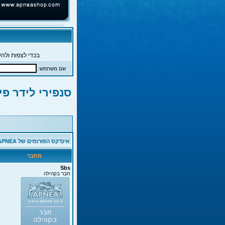
בכדי לצפות ולהש
שם משתמש:
סנפירי לידר פי
אינדקס הפורומים של APNEA
מחבר
Sbs
חבר בקהילה