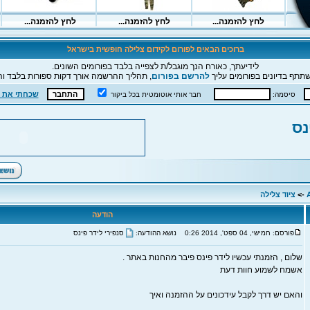
ברוכים הבאים לפורום לקידום צלילה חופשית בישראל
לידיעתך, כאורח הנך מוגבל/ת לצפייה בלבד בפורומים השונים.
תתף בדיונים בפורומים עליך
להרשם בפורום
, תהליך ההרשמה אורך דקות ספורות בלבד וה
שכחתי את 
סיסמה:
חבר אותי אוטומטית בכל ביקור
נס
->
ציוד צלילה
הודעה
פורסם: חמישי, 04 ספט', 2014 0:26
נושא ההודעה:
סנפירי לידר פינס
שלום , הזמנתי עכשיו לידר פינס פיבר מהחנות באתר .
אשמח לשמוע חוות דעת
והאם יש דרך לקבל עידכונים על ההזמנה ואיך