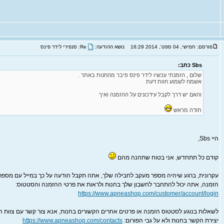
פורסם: חמישי, 04 ספט', 2014 16:29
נושא ההודעה:
Re: סנפירי לידר פינס
Sbs כתב:
שלום , הזמנתי עכשיו לידר פינס פיבר מהחנות באתר .
אשמח לשמוע חוות דעת
והאם יש דרך לקבל עידכונים על ההזמנה ואיך
תודה מראש
היי Sbs,
קודם כל תתחדש, אני בטוח שתהנה מהם
עקרונית, ברגע שיהיה מספר מעקב לחבילה שלך, אתה תקבל הודעה על כך במייל עם מספר 
הזמנה, אתה יכול להתחבר לחשבון שלך בחנות ולראות את פרטי ההזמנה והסטטוס:
https://www.apneashop.com/customer/account/login
לשאלות בנוגע לסטטוס הזמנה או פרטים אחרים הקשורים בחנות, אנא צור קשר עם צוות 
יצירת הקשר בחנות ולא על גבי הפורום:
https://www.apneashop.com/contacts