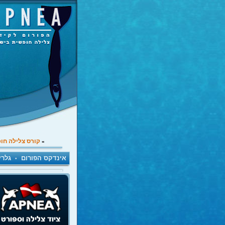
קורס צלילה חו
»
אינדקס הפורום
גלרי
•