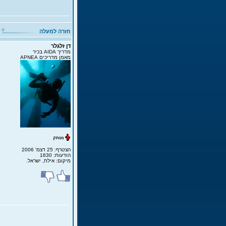
חזרה למעלה
דן זלגלר
מדריך AIDA בכיר
מאמן מדריכים APNEA
הצטרף: 25 דצמ' 2006
הודעות: 1630
מיקום: אילת, ישראל.