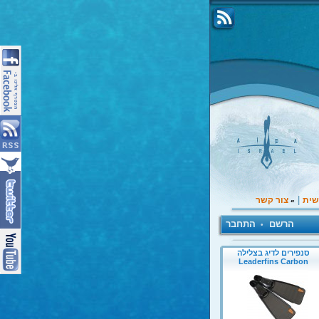
|
שית
צור קשר
»
הרשם
התחבר
•