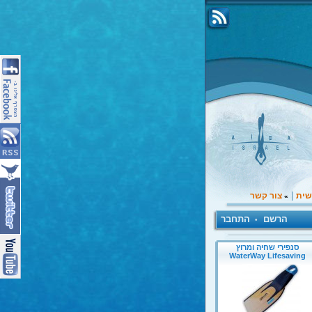
|
שית
צור קשר
»
הרשם
התחבר
•