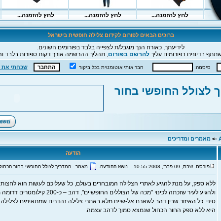
ברוכים הבאים לפורום לקידום צלילה חופשית בישראל
לידיעתך, כאורח הנך מוגבל/ת לצפייה בלבד בפורומים השונים.
תתף בדיונים בפורומים עליך
להרשם בפורום
, תהליך ההרשמה אורך דקות ספורות בלבד וה
שכחתי את 
סיסמה:
חבר אותי אוטומטית בכל ביקור
 לצולל החופשי בחור
->
מאמרים ומדריכים
הודעה
פורסם: שבת, 09 פבר', 2008 10:55
נושא ההודעה:
מאמר - המדריך לצולל החופשי בחור הכחול
ללא ספק, על מנת להגיע לאתרי הצלילה המובחרים בעולם, כל שעליכם לעשות הוא לחצות 
ולהגיע לעיר שזכתה לכינוי "מכה של הצוללים החופש
סיני. כל האיזור שבין דהב לשארם אל-שייח מלא באתרי צלילה נהדרים שמתאימים לצלילה 
היא ללא ספק החור הכחול שנמצא סמוך לדהב עצמה.