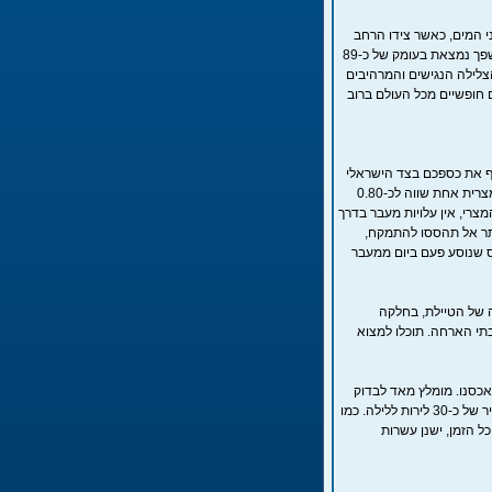
 המים, כאשר צידו הרחב
של המשפך פונה אל עבר פני המים וצידו הצר – אל הקרקעית. הנקודה העמוקה ביותר במשפך נמצאת בעומק של כ-89
צלילה הנגישים והמרהיבים
ם חופשיים מכל העולם ברוב
ף את כספכם בצד הישראלי
ולא המצרי. כאשר אתם נוסעים לדהב, תוכלו להסתדר יפה עם 100-150 לירות ליום. לירה מצרית אחת שווה לכ-0.80
 כ-100 שקלים, 60 בצד הישראלי ו40 נוספים בצד המצרי, אין עלויות מעבר בדרך
ת (אם מבקשים מכם יותר אל תהססו להתמקח,
ס שנוסע פעם ביום ממעבר
 של הטיילת, בחלקה
בתי הארחה. תוכלו למצוא
כסנו. מומלץ מאד לבדוק
את בית ההארחה "Seven Heaven" הסמוך לגשר, שמציע חדרים מטופחים וממוזגים במחיר של כ-30 לירות ללילה. כמו
ל הזמן, ישנן עשרות