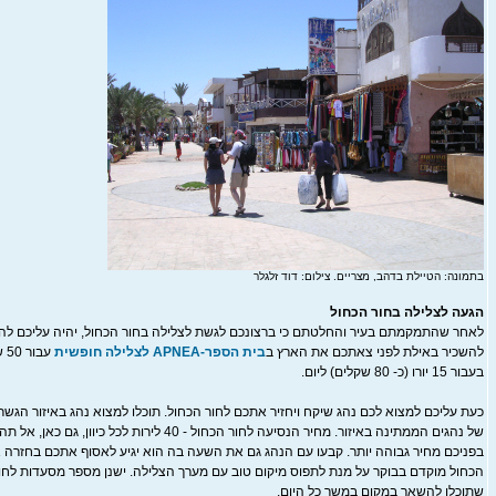
בתמונה: הטיילת בדהב, מצריים. צילום: דוד זלגלר
הגעה לצלילה בחור הכחול
לאחר שהתמקמתם בעיר והחלטתם כי ברצונכם לגשת לצלילה בחור הכחול, יהיה עליכם להשי
להשכיר באילת לפני צאתכם את הארץ ב
בית הספר-APNEA לצלילה חופשית
עב
בעבור 15 יורו (כ- 80 שקלים) ליום.
כעת עליכם למצוא לכם נהג שיקח ויחזיר אתכם לחור הכחול. תוכלו למצוא נהג באיזור הגשר
של נהגים הממתינה באיזור. מחיר הנסיעה לחור הכחול - 40 ליר
בפניכם מחיר גבוהה יותר. קבעו עם הנהג גם את השעה בה הוא יגיע לאסוף אתכם בחזרה א
הכחול מוקדם בבוקר על מנת לתפוס מיקום טוב עם מערך הצלילה. ישנן מספר מסעדות לחופ
שתוכלו להשאר במקום במשך כל היום.