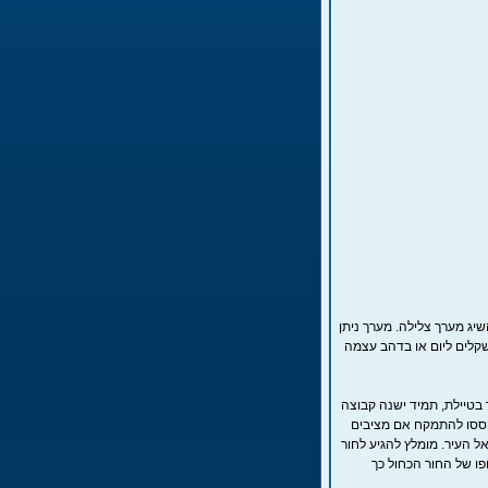
ג מערך צלילה. מערך ניתן
ור 50 שקלים ליום או בדהב עצמה
 בטיילת, תמיד ישנה קבוצה
ות לכל כיוון, גם כאן, אל תהססו להתמקח אם מציבים
ל העיר. מומלץ להגיע לחור
ו של החור הכחול כך