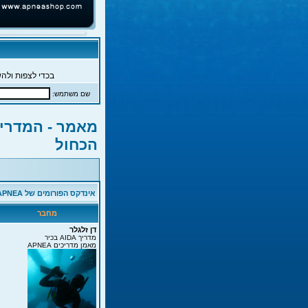
בכדי לצפות ולהש
שם משתמש:
מאמר - המדריך
הכחול
אינדקס הפורומים של APNEA
מחבר
דן זלגלר
מדריך AIDA בכיר
מאמן מדריכים APNEA