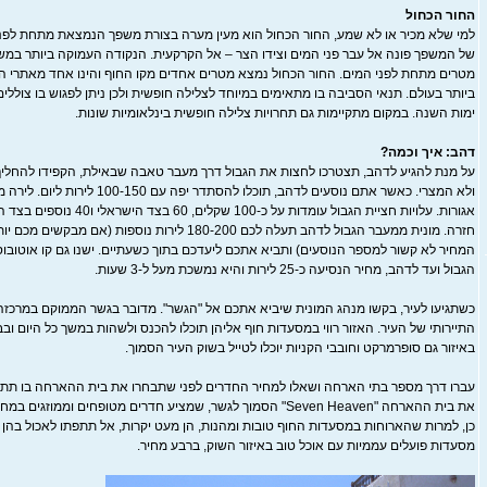
החור הכחול
למי שלא מכיר או לא שמע, החור הכחול הוא מעין מערה בצורת משפך הנמצאת מתחת לפני
מטרים מתחת לפני המים. החור הכחול נמצא מטרים אחדים מקו החוף והינו אחד מאתרי ה
ביותר בעולם. תנאי הסביבה בו מתאימים במיוחד לצלילה חופשית ולכן ניתן לפגוש בו צוללי
ימות השנה. במקום מתקיימות גם תחרויות צלילה חופשית בינלאומיות שונות.
דהב: איך וכמה?
על מנת להגיע לדהב, תצטרכו לחצות את הגבול דרך מעבר טאבה שבאילת, הקפידו להחלי
אגורות. עלויות חציית הגבול עומדות על
חזרה. מונית ממעבר הגבול לדהב תעלה לכם 180-200 לירות נוספו
המחיר לא קשור למספר הנוסעים) ותביא אתכם ליעדכם בתוך כשעתיים. ישנו גם קו אוטובו
הגבול ועד לדהב, מחיר הנסיעה כ-25 לירות והיא נמשכת מעל ל-3 שעות.
כשתגיעו לעיר, בקשו מנהג המונית שיביא אתכם אל "הגשר". מדובר בגשר הממוקם במרכזה
התיירותי של העיר. האזור רווי במסעדות חוף אליהן תוכלו להכנס ולשהות במשך כל היום וב
באיזור גם סופרמרקט וחובבי הקניות יוכלו לטייל בשוק העיר הסמוך.
עברו דרך מספר בתי הארחה ושאלו למחיר החדרים לפני שתבחרו את בית ההארחה בו תתא
כן, למרות שהארוחות במסעדות החוף טובות ומהנות, הן מעט יקרות, אל תתפתו לאכול בהן כ
מסעדות פועלים עממיות עם אוכל טוב באיזור השוק, ברבע מחיר.