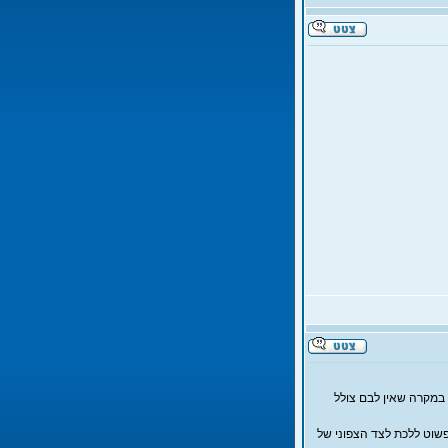
 במקרה שאין לבם צולל
ל דהב עצמה. במרחק קצר מאוד מהחוף ניתן לצלול ל60-70 מטר, פשוט ללכת לצד הצפוני של