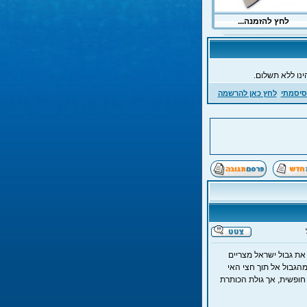
ינו ללא תשלום.
סיסמתי
לחץ כאן להרשמה
את גבול ישראל מצריים
יים", דהב – כ-200 קילומטרים דרומה מהגבול אל תוך חצי האי
חופשית, אך גולת הכותרת