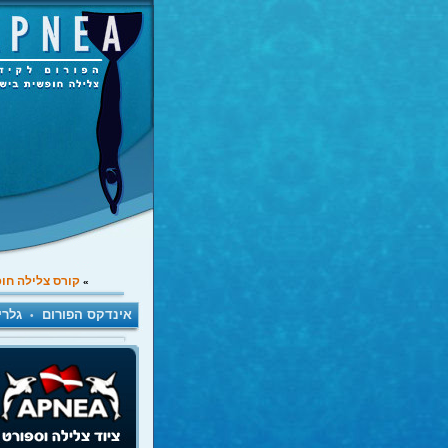
קורס צלילה חו
»
אינדקס הפורום
גלרי
•