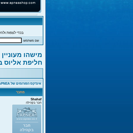
בכדי לצפות ולהש
שם משתמש:
מישהו מעוניין
חליפת אליוס ב
אינדקס הפורומים של APNEA
מחבר
Shahaf
חבר בקהילה