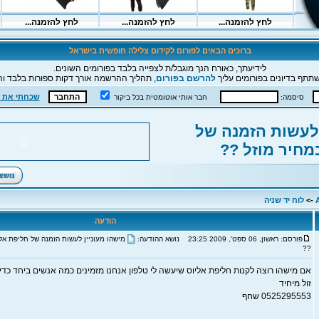
ברוכים הבאים לפורום לקידום צלילה חופשית בישראל
לידיעתך, כאורח הנך מוגבל/ת לצפייה בלבד בפורומים השונים.
תתף בדיונים בפורומים עליך
להרשם בפורום
, תהליך ההרשמה אורך דקות ספורות בלבד וה
שכחתי את 
סיסמה:
חבר אותי אוטומטית בכל ביקור
 לעשות הזמנה של
מחיר מוזל ??
->
לוח יד שניה
הודעה
פורסם: ראשון, 06 ספט', 2009 23:25
נושא ההודעה:
מישהו מעוניין לעשות הזמנה של חליפת אלי
??
אם מישהו רוצה לקנות חליפת אליוס שיעשה לי טלפון אנחנו מזמינים כמה אנשים ביחד כדי
זול מיחיד
0525295553 שחף