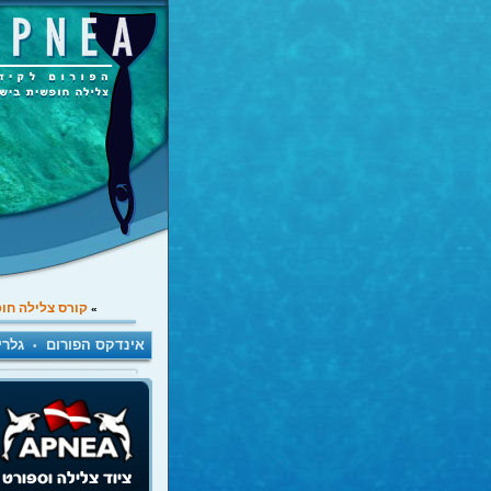
קורס צלילה חו
»
אינדקס הפורום
גלרי
•