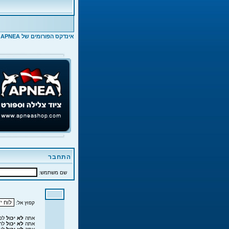
אינדקס הפורומים של APNEA
>
התחבר
שם משתמש:
קפוץ אל:
אתה
לא יכול
לפר
אתה
לא יכול
להג