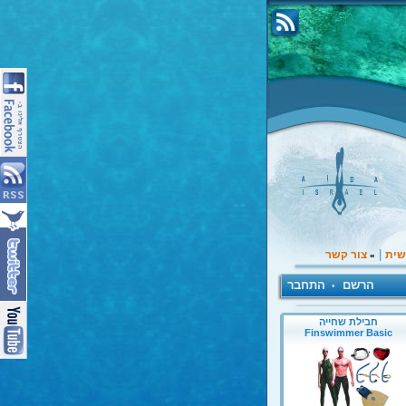
|
שית
צור קשר
»
הרשם
התחבר
•