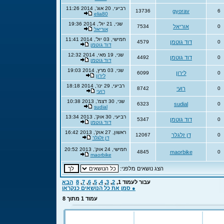
רביעי, 20 אוג', 2014 11:26
13736
gyorav
6
elia80
שני, 21 יול', 2014 19:36
0
אוריאל
7534
אוריאל
חמישי, 03 יול', 2014 11:41
0
דוד גוטמן
4579
דוד גוטמן
שני, 19 מאי, 2014 12:32
0
דוד גוטמן
4492
דוד גוטמן
שני, 03 מרץ, 2014 19:03
0
לירון
6099
לירון
רביעי, 29 ינו', 2014 18:18
0
רועי
8742
רועי
שני, 30 דצמ', 2013 10:38
6323
sudial
0
sudial
רביעי, 30 אוק', 2013 13:34
0
דוד גוטמן
5347
דוד גוטמן
ראשון, 27 אוק', 2013 16:42
0
דן זלגלר
12067
דן זלגלר
חמישי, 24 אוק', 2013 20:52
4845
maorbike
0
maorbike
הצג נושאים מלפני:
עבור לעמוד
1
,
2
,
3
,
4
,
5
,
6
,
7
,
8
הבא
● סמן את כל הנושאים כנקראו
עמוד
1
מתוך
8