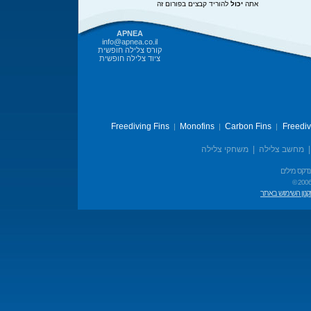
אתה
יכול
להוריד קבצים בפורום זה
APNEA
info@apnea.co.il
קורס צלילה חופשית
ציוד צלילה חופשית
Freediving Fins
Monofins
Carbon Fins
Freedi
|
|
|
מחשב צלילה
|
משחקי צלילה
נדקס מילים
© 2006
נון השימוש באתר