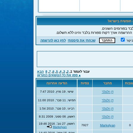
ה חופשית בישראל
בד בפורומים השונים.
 ההרשמה אורך דקות ספורות בלבד והינו ללא תשלום.
שכחתי את סיסמתי
לחץ כאן להרשמה
יקור
עבור לעמוד
1
,
2
,
3
,
4
,
5
,
6
,
7
,
8
הבא
● סמן את כל הנושאים כנקראו
ובות
מחבר
צפיות
הודעה אחרונה
דן זלגלר
שישי, 19 מרץ, 2010 7:47
דן זלגלר
חמישי, 11 פבר', 2010 11:00
דן זלגלר
רביעי, 10 פבר', 2010 1:54
דן זלגלר
ראשון, 06 ספט', 2009 8:31
ראשון, 27 נוב', 2016 19:46
7927
Markelyan
0
Markelyan
שבת, 16 אפר', 2016 14:40