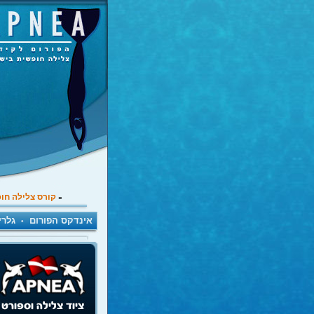
קורס צלילה חו
»
אינדקס הפורום
גלרי
•