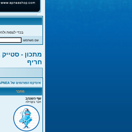
בכדי לצפות ולהש
שם משתמש:
מתכון - סטייק 
חריף
אינדקס הפורומים של APNEA
מחבר
שף השנהב
חבר בקהילה