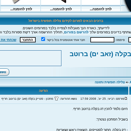
ברוכים הבאים לפורום לקידום צלילה חופשית בישראל
לידיעתך, כאורח הנך מוגבל/ת לצפייה בלבד בפורומים השונים.
תתף בדיונים בפורומים עליך
להרשם בפורום
, תהליך ההרשמה אורך דקות ספורות בלבד וה
שכחתי את 
סיסמה:
חבר אותי אוטומטית בכל ביקור
בקלה (זאב ים) ברוטב
->
צלילה חופשית ותזונה
הודעה
פורסם: רביעי, 25 יונ', 2008 17:59
נושא ההודעה:
מתכון - סטייק בקלה (זאב ים) ברוטב חריף
היום נלמד להכין דג בקלה ברוטב חריף.
בשביל המתכון נצטרך:
- דק בקלה, חתוך לסטייקים, השאירו ראש ושאריות