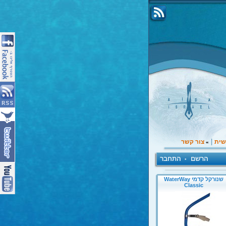
|
שית
צור קשר
»
הרשם
התחבר
•