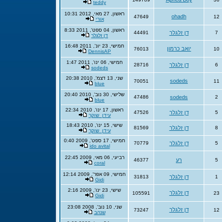
teddy
ראשון, 27 מאי, 2012 10:31
ohadh
47649
12
אורי
ראשון, 04 ספט', 2011 8:33
7
דן זלגלר
44491
דן זלגלר
חמישי, 23 יונ', 2011 16:48
יואב כרמון
76013
10
DennisAP
חמישי, 06 ינו', 2011 1:47
6
דן זלגלר
28716
sodeds
שני, 13 דצמ', 2010 20:38
sodeds
70051
11
blue
שלישי, 30 נוב', 2010 20:40
47486
sodeds
2
blue
ראשון, 17 ינו', 2010 22:34
5
דן זלגלר
47526
עידן_שוקר
שישי, 15 ינו', 2010 18:43
8
דן זלגלר
81569
עידן_שוקר
חמישי, 17 ספט', 2009 0:40
5
דן זלגלר
70779
ido avital
רביעי, 06 מאי, 2009 22:45
5
רע
46377
coral
חמישי, 09 אפר', 2009 12:14
1
דן זלגלר
31813
Gidi
שישי, 23 ינו', 2009 2:16
דן זלגלר
105591
23
Gidi
שני, 10 נוב', 2008 23:08
דן זלגלר
73247
12
שנהב