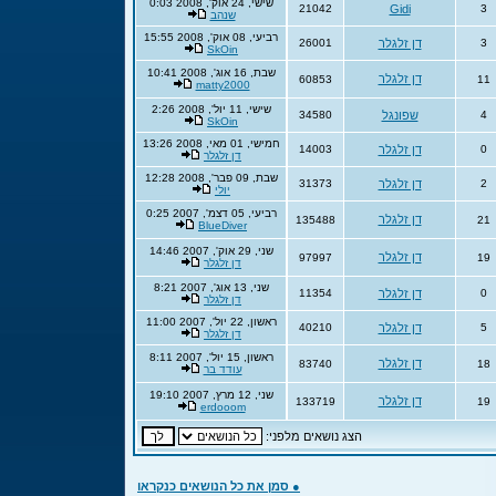
שישי, 24 אוק', 2008 0:03
21042
Gidi
3
שנהב
רביעי, 08 אוק', 2008 15:55
3
דן זלגלר
26001
SkOin
שבת, 16 אוג', 2008 10:41
דן זלגלר
60853
11
matty2000
שישי, 11 יול', 2008 2:26
4
שפונגל
34580
SkOin
חמישי, 01 מאי, 2008 13:26
0
דן זלגלר
14003
דן זלגלר
שבת, 09 פבר', 2008 12:28
2
דן זלגלר
31373
יולי
רביעי, 05 דצמ', 2007 0:25
דן זלגלר
135488
21
BlueDiver
שני, 29 אוק', 2007 14:46
דן זלגלר
97997
19
דן זלגלר
שני, 13 אוג', 2007 8:21
0
דן זלגלר
11354
דן זלגלר
ראשון, 22 יול', 2007 11:00
5
דן זלגלר
40210
דן זלגלר
ראשון, 15 יול', 2007 8:11
דן זלגלר
83740
18
עודד בר
שני, 12 מרץ, 2007 19:10
דן זלגלר
133719
19
erdooom
הצג נושאים מלפני:
● סמן את כל הנושאים כנקראו